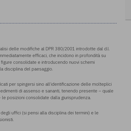
lisi delle modifiche al DPR 380/2001 introdotte dal d.l.
 immediatamente efficaci, che incidono in profondità su
ando figure consolidate e introducendo nuovi schemi
la disciplina del paesaggio.
ficati per spingersi sino all’identificazione delle molteplici
 procedimenti di assenso e sananti, tenendo presente – quale
- le posizioni consolidate dalla giurisprudenza.
egli uffici (si pensi alla disciplina dei termini) e le
ionisti.