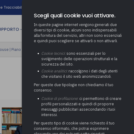
search
e Tracciabilità
Contatti
Newsletter
Scegli quali cookie vuoi attivare.
In queste pagine internet vengono generati due
person
SUPPORTO
CULTURA
AREA RISERVATA
diversi tipi di cookie, alcuni sono indispensabili
alla fornitura del servizio, altri non sono essenziali
e quindi puoi scegliere se attivarli o non attivarli.
ministrativa
house
|
Piano formativo gratuito associati
Determinazione fondo risorse
Cookie tecnici
: sono essenziali per lo
decentrate
itale
svolgimento delle operazioni strutturali e la
Adeguamento del sistema di
sicurezza del sito.
gestione documentale alle
anziaria
Pratiche previdenziali
Cookie analitici
: raccolgono i dati degli utenti
Gestione IVA
nuove linee guida sul
che visitano il sito web anonimizzandoli.
cnica
documento informatico
Prima assistenza e tutoraggio
Attività di supporto Gare
Gestione IRAP
Per queste due tipologie non chiediamo il tuo
ai comuni per l’attivazione di
 sale convegni
Supporto Responsabile della
consenso.
operazioni di PPP
Controllo Pratiche
Redazione del Bilancio
Protezione dei Dati (RPD,
(Partenariato Pubblico
Cookie di profilazione
: ci permettono di creare
Energetiche (ex Legge 10/91)
Consolidato
altrimenti denominato Data
Privato)
profili personalizzati e quindi di proporre
Protection Officer, DPO)
messaggi pubblicitari assecondando i tuoi
Controllo Pratiche Sismiche
Relazione di fine e inizio
Società e organismi
interessi.
mandato
Supporto transizione al
partecipati: tutoraggio agli
digitale
adempimenti degli enti locali
Per questo tipo di cookie viene richiesto il tuo
Supporto alla predisposizione
consenso informato, che potrai esprimere
del Piano Economico-
cliccando uno dei pulsanti sotto riportati,