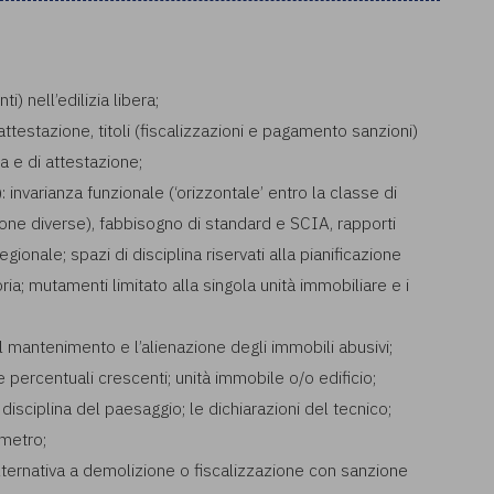
) nell’edilizia libera;
estazione, titoli (fiscalizzazioni e pagamento sanzioni)
va e di attestazione;
arianza funzionale (‘orizzontale’ entro la classe di
zione diverse), fabbisogno di standard e SCIA, rapporti
gionale; spazi di disciplina riservati alla pianificazione
ia; mutamenti limitato alla singola unità immobiliare e i
antenimento e l’alienazione degli immobili abusivi;
percentuali crescenti; unità immobile o/o edificio;
iplina del paesaggio; le dichiarazioni del tecnico;
metro;
ernativa a demolizione o fiscalizzazione con sanzione