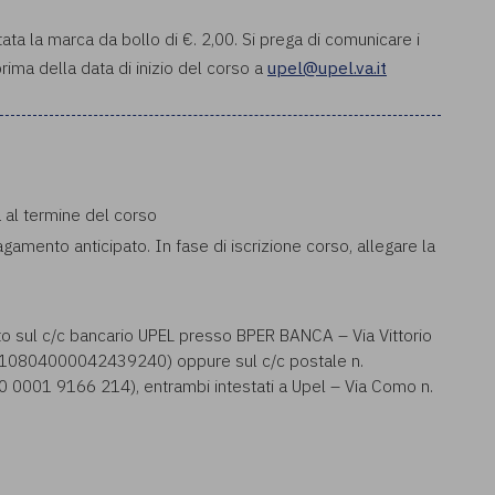
tata la marca da bollo di €. 2,00. Si prega di comunicare i
rima della data di inizio del corso a
upel@upel.va.it
a al termine del corso
pagamento anticipato. In fase di iscrizione corso, allegare la
to sul c/c bancario UPEL presso BPER BANCA – Via Vittorio
0804000042439240) oppure sul c/c postale n.
001 9166 214), entrambi intestati a Upel – Via Como n.