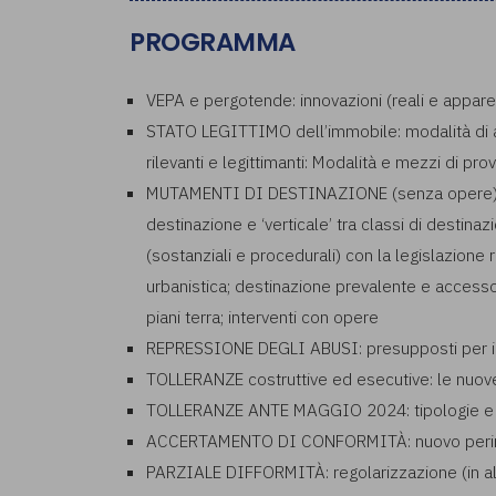
PROGRAMMA
VEPA e pergotende: innovazioni (reali e apparenti
STATO LEGITTIMO dell’immobile: modalità di att
rilevanti e legittimanti: Modalità e mezzi di pro
MUTAMENTI DI DESTINAZIONE (senza opere): inv
destinazione e ‘verticale’ tra classi di destina
(sostanziali e procedurali) con la legislazione re
urbanistica; destinazione prevalente e accessor
piani terra; interventi con opere
REPRESSIONE DEGLI ABUSI: presupposti per il m
TOLLERANZE costruttive ed esecutive: le nuove 
TOLLERANZE ANTE MAGGIO 2024: tipologie e disc
ACCERTAMENTO DI CONFORMITÀ: nuovo peri
PARZIALE DIFFORMITÀ: regolarizzazione (in alt