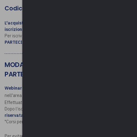
Codice MEPA: FS-36/2026
L'acquisto su MEPA / l'invio della determina NON costituiscono
iscrizione al corso
.
Per iscriversi, consultare le
MODALITÁ DI ISCRIZIONE E
PARTECIPAZIONE
MODALITÀ DI ISCRIZIONE E
PARTECIPAZIONE
Webinar
. Per iscriversi, è necessario avere un account personale
nell'area riservata di Upel (Non hai un account?
Registrati qui
).
Effettuato l'accesso, si procede con l'iscrizione.
Dopo l’iscrizione,
il link per partecipare è disponibile nell'area
riservata
(accedere – cliccare sul proprio nome e poi sulla voce
"Corsi personali").
Per evitare problemi nel tracciamento della presenza al webinar -