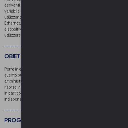
derivanti da connessione con una rete mobile con un indirizzo IP
variabile -, consigliamo di seguire il corso attraverso un PC
utilizzando una rete fissa possibilmente connesso tramite un cavo
Ethernet, oppure se non vi sono altre alternative, con un
dispositivo mobile connesso ad una rete fissa, evitando di
utilizzare le reti mobili (LTE/5G).
OBIETTIVI
Porre in evidenza le fasi che precedono la realizzazione di un
evento pubblico, con particolare attenzione agli aspetti
amministrativi, organizzativi e relazionali, al corretto utilizzo delle
risorse, nonché ai risvolti promozionali e di visibilità, soffermandosi
in particolare sulla pianificazione e sui principali adempimenti
indispensabili alla concreta realizzazione dell’evento.
PROGRAMMA