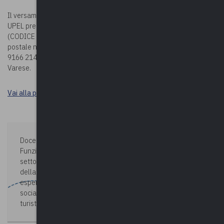
Il versamento della quota potrà essere effettuato sul c/c bancario
UPEL presso BPER BANCA – Via Vittorio Veneto 2 – Varese
(CODICE IBAN: IT78G0538710804000042439240) oppure sul c/c
postale n. 19166214 (CODICE IBAN: IT63 U076 0110 8000 0001
9166 214), entrambi intestati a Upel – Via Como n. 40 – 21100
Varese.
Vai alla pagina Durc e tracciabilità
Docente:
MONICA SALVO
Funzionario del Comune di Varese, responsabile del
settore culturale e turistico, già funzionario responsabile
della promozione territoriale, con una precedente
esperienza di funzionario presso i settori educativo e
sociale. Si occupa di Eventi culturali e di promozione
turistica, Sistema bibliotecario urbano e archivio storico.