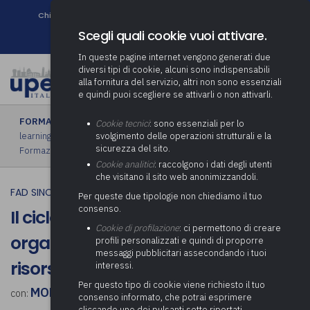
Chi siamo
Come associarsi
DURC e Tracciabilità
Contatti
search
Newsletter
Scegli quali cookie vuoi attivare.
In queste pagine internet vengono generati due
diversi tipi di cookie, alcuni sono indispensabili
alla fornitura del servizio, altri non sono essenziali
e quindi puoi scegliere se attivarli o non attivarli.
FORMAZIONE
›
FAD sincrona (in diretta)
|
FAD asincrona (e-
Cookie tecnici
: sono essenziali per lo
learning)
|
Formazione obbligatoria
|
Formazione in aula
|
svolgimento delle operazioni strutturali e la
sicurezza del sito.
Formazione in house
|
Piano formativo gratuito associati
Cookie analitici
: raccolgono i dati degli utenti
che visitano il sito web anonimizzandoli.
FAD SINCRONA (IN DIRETTA)
Per queste due tipologie non chiediamo il tuo
consenso.
Il ciclo di vita di un evento:
Cookie di profilazione
: ci permettono di creare
organizzazione, adempimenti e
profili personalizzati e quindi di proporre
messaggi pubblicitari assecondando i tuoi
risorse
interessi.
Per questo tipo di cookie viene richiesto il tuo
MONICA SALVO
con:
consenso informato, che potrai esprimere
cliccando uno dei pulsanti sotto riportati,