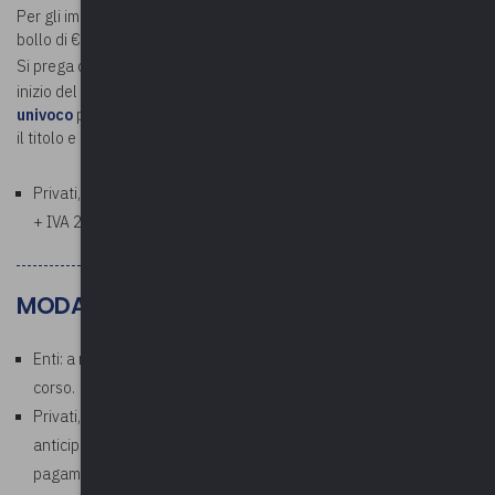
Per gli importi superiori a € 75,00 verrà addebitata la marca da
bollo di € 2,00.
Si prega di
inviare
a
contabilita@upel.va.it
, prima della data di
inizio del corso,
la determina di spesa in formato PDF e il codice
univoco
per la fatturazione, specificando nell'oggetto della e-mail
il titolo e la data del corso.
Privati, aziende, studi professionali: € 61,00 a persona (€ 50,00
+ IVA 22%)
MODALITÀ DI PAGAMENTO
Enti: a ricezione della fattura che verrà emessa al termine del
corso.
Privati, aziende, studi professionali: richiesto pagamento
anticipato. In fase di iscrizione corso, allegare la ricevuta di
pagamento.