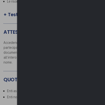
Le risorse
+ Test finale facoltativo
ATTESTATO E DOCUMENTAZIONE
Accedendo all’area riservata dopo la conclusione del corso, i
partecipanti potranno scaricare l’attestato di partecipazione e la
documentazione. L’attestato verrà rilasciato per la partecipazione
all’intero corso: si raccomanda la partecipazione con il proprio
nome.
QUOTE
Enti associati: Gratuito
Enti non associati: € 50,00 a persona (esente IVA)