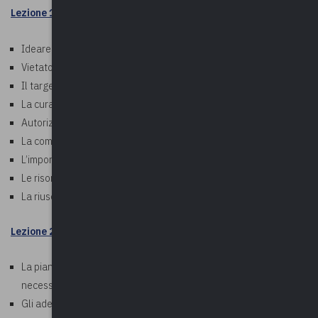
Lezione 1
- 5 marzo 2026
Ideare un evento: il gruppo di lavoro
Vietato improvvisare: gli adempimenti amministrativi
Il target
La cura degli aspetti logistici e organizzativi
Autorizzazioni e sicurezza: cenni
La comunicazione: quando la visibilità è tutto
L’importanza delle relazioni
Le risorse
La riuscita dell’evento
Lezione 2
- 12 marzo 2026
La pianificazione di un evento: le competenze e le connessioni
necessarie
Gli adempimenti amministrativi