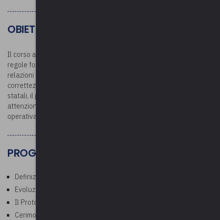
OBIETTIVI
Il corso analizza il cerimoniale nei Comuni come quell’insieme di
regole formali e consuetudinarie che disciplinano eventi pubblici e
relazioni istituzionali, che garantisce ordine, rispetto dei ranghi e
correttezza istituzionale. Verranno approfondite le competenze
statali, il protocollo e l’organizzazione delle cerimonie. Particolare
attenzione sarà dedicata al ruolo del cerimoniere e alla gestione
operativa degli eventi.
PROGRAMMA
Definizione e funzione del cerimoniale pubblico
Evoluzione storica del cerimoniale
Il Protocollo di Stato
Cerimoniale nazionale e territoriale