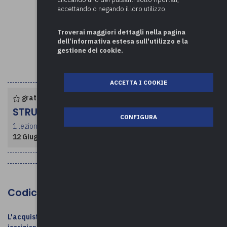
accettando o negando il loro utilizzo.
Troverai maggiori dettagli nella pagina
dell’informativa estesa sull'utilizzo e la
gestione dei cookie.
ACCETTA I COOKIE
gratuito per enti associati
STRUTTURA CORSO
CONFIGURA
1 lezione per un totale di 2.5 ore
12 Giugno 2026
- dalle ore 09:30 alle 12:00
Codice MEPA: FS-84/2026
L'acquisto su MEPA / l'invio della determina NON costituiscono