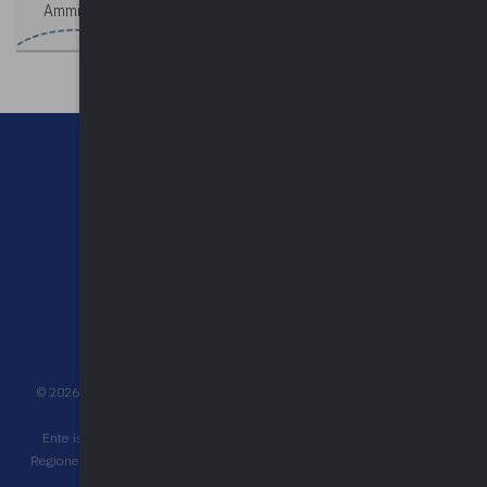
Amministrazione, Funzionario di Ente Locale.
CHI SIAMO
CONTATTI
NEWSLETTER
PRIVACY POLICY
©
2026
UPEL Unione Provinciale Enti Locali - C.F. 80009680127 - P.IVA
03452510120 - Reg. Pers. Giuridica n° 431 Trib. Varese
Ente iscritto all'albo degli operatori accreditati per la formazione della
Regione Lombardia, ai sensi della d.g.r. n. 6696 del 18/07/2022 e decreti
attuativi, con n. 1360 del 05/07/2023