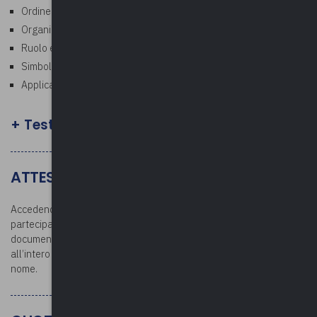
Ordine delle precedenze e rango delle cariche
Organizzazione delle cerimonie e regola della destra
Ruolo e compiti del Cerimoniere comunale
Simboli della Repubblica (bandiera, inno, onorificenze)
Applicazioni pratiche: eventi, cortei, inviti e rappresentanza
+ Test finale facoltativo
ATTESTATO E DOCUMENTAZIONE
Accedendo all’area riservata dopo la conclusione del corso, i
partecipanti potranno scaricare l’attestato di partecipazione e la
documentazione. L’attestato verrà rilasciato per la partecipazione
all’intero corso: si raccomanda la partecipazione con il proprio
nome.