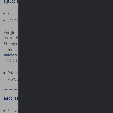
QUOTE
Enti associati: Gratuito
Enti non associati: € 50,00 a persona (esente IVA)
Per gli importi superiori a € 75,00 verrà addebitata la marca da
bollo di € 2,00.
Si prega di
inviare
a
contabilita@upel.va.it
, prima della data di
inizio del corso,
la determina di spesa in formato PDF e il codice
univoco
per la fatturazione, specificando nell'oggetto della e-mail
il titolo e la data del corso.
Privati, aziende, studi professionali: € 61,00 a persona (€ 50,00
+ IVA 22%)
MODALITÀ DI PAGAMENTO
Enti: a ricezione della fattura che verrà emessa al termine del