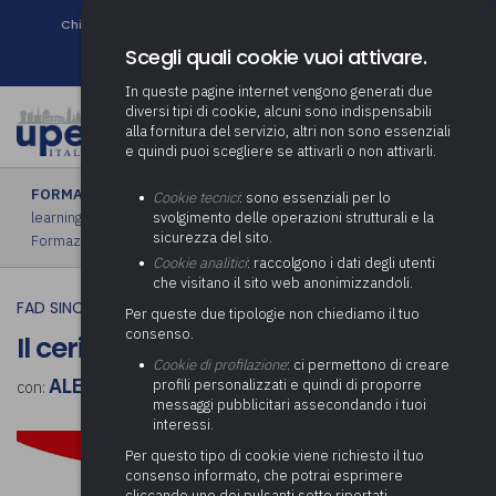
Chi siamo
Come associarsi
DURC e Tracciabilità
Contatti
search
Newsletter
Scegli quali cookie vuoi attivare.
In queste pagine internet vengono generati due
diversi tipi di cookie, alcuni sono indispensabili
alla fornitura del servizio, altri non sono essenziali
e quindi puoi scegliere se attivarli o non attivarli.
FORMAZIONE
›
FAD sincrona (in diretta)
|
FAD asincrona (e-
Cookie tecnici
: sono essenziali per lo
learning)
|
Formazione obbligatoria
|
Formazione in aula
|
svolgimento delle operazioni strutturali e la
sicurezza del sito.
Formazione in house
|
Piano formativo gratuito associati
Cookie analitici
: raccolgono i dati degli utenti
che visitano il sito web anonimizzandoli.
FAD SINCRONA (IN DIRETTA)
Per queste due tipologie non chiediamo il tuo
consenso.
Il cerimoniale nei comuni
Cookie di profilazione
: ci permettono di creare
ALESSANDRO RUSSO
profili personalizzati e quindi di proporre
con:
messaggi pubblicitari assecondando i tuoi
interessi.
Per questo tipo di cookie viene richiesto il tuo
consenso informato, che potrai esprimere
cliccando uno dei pulsanti sotto riportati,