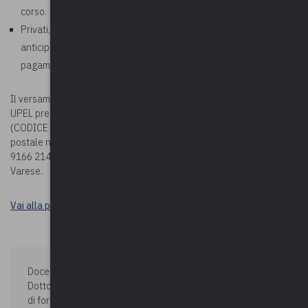
corso.
Privati, aziende, studi professionali: richiesto pagamento
anticipato. In fase di iscrizione corso, allegare la ricevuta di
pagamento.
Il versamento della quota potrà essere effettuato sul c/c bancario
UPEL presso BPER BANCA – Via Vittorio Veneto 2 – Varese
(CODICE IBAN: IT78G0538710804000042439240) oppure sul c/c
postale n. 19166214 (CODICE IBAN: IT63 U076 0110 8000 0001
9166 214), entrambi intestati a Upel – Via Como n. 40 – 21100
Varese.
Vai alla pagina Durc e tracciabilità
Docente:
ALESSANDRO RUSSO
Dottore di ricerca in Diritto costituzionale, docente in corsi
di formazione per dipendenti della Pubblica