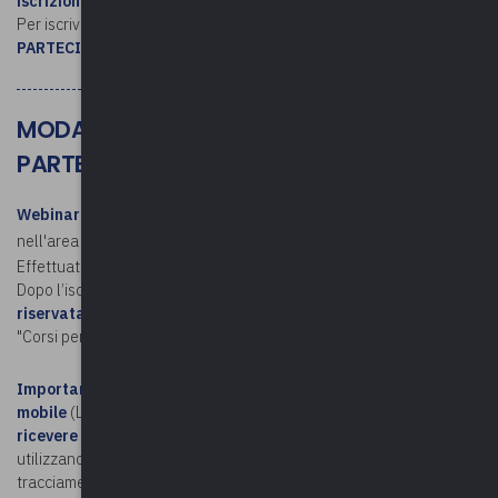
iscrizione al corso
.
Per iscriversi, consultare le
MODALITÁ DI ISCRIZIONE E
PARTECIPAZIONE
MODALITÀ DI ISCRIZIONE E
PARTECIPAZIONE
Webinar
. Per iscriversi, è necessario avere un account personale
nell'area riservata di Upel (Non hai un account?
Registrati qui
).
Effettuato l'accesso, si procede con l'iscrizione.
Dopo l’iscrizione,
il link per partecipare è disponibile nell'area
riservata
(accedere – cliccare sul proprio nome e poi sulla voce
"Corsi personali").
Importante!
Chi si collega da smartphone o tablet tramite rete
mobile
(LTE/5G) non risulterà presente al webinar e
non potrà
ricevere l'attestato di partecipazion
e
, poiché questi dispositivi
utilizzano indirizzi IP variabili che impediscono il corretto
tracciamento della partecipazione.