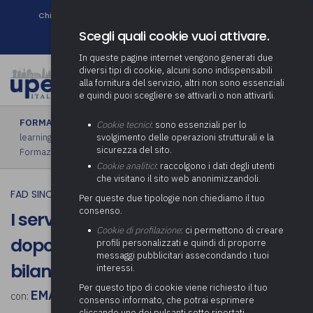
Chi siamo
Come associarsi
DURC e Tracciabilità
Contatti
search
Newsletter
Scegli quali cookie vuoi attivare.
In queste pagine internet vengono generati due
diversi tipi di cookie, alcuni sono indispensabili
alla fornitura del servizio, altri non sono essenziali
e quindi puoi scegliere se attivarli o non attivarli.
FORMAZIONE
›
FAD sincrona (in diretta)
|
FAD asincrona (e-
Cookie tecnici
: sono essenziali per lo
learning)
|
Formazione obbligatoria
|
Formazione in aula
|
svolgimento delle operazioni strutturali e la
sicurezza del sito.
Formazione in house
|
Piano formativo gratuito associati
Cookie analitici
: raccolgono i dati degli utenti
che visitano il sito web anonimizzandoli.
FAD SINCRONA (IN DIRETTA)
Per queste due tipologie non chiediamo il tuo
consenso.
I servizi pubblici locali un anno
Cookie di profilazione
: ci permettono di creare
dopo il D.lgs. 201/2022: incertezze e
profili personalizzati e quindi di proporre
messaggi pubblicitari assecondando i tuoi
bilanci
interessi.
Per questo tipo di cookie viene richiesto il tuo
EMANUELE BOSCOLO
con:
consenso informato, che potrai esprimere
cliccando uno dei pulsanti sotto riportati,