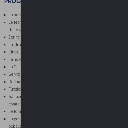
PROGRAMMA
La nozione di servizio pubblico: attualità e revisioni
Le teorie dell’uguaglianza e della giustizia (tramite prestazioni
di servizio pubblico)
I principi regolatori del servizio pubblico
La struttura e funzione del D.lgs. 201/2022
L’incidenza del decreto dopo un biennio
La nozione di servizio pubblico locale
La Costituzione, l’ordinamento europeo e interno
Servizi a rilevanza economica e privi di rilevanza economica
Definizioni e principi generali
Funzione di regolazione
Istituzione e organizzazione dei SPL: ruolo e prerogative dei
comuni
Le forme di gestione dei SPL
La gestione in house (dopo il riordino, il codice dei contratti
pubblici e gli interventi giurisprudenziali)