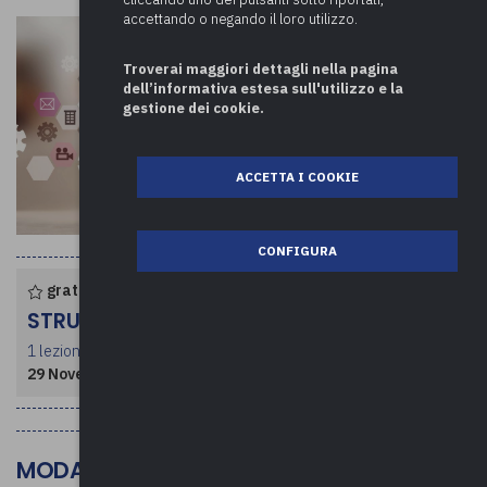
accettando o negando il loro utilizzo.
Troverai maggiori dettagli nella pagina
dell’informativa estesa sull'utilizzo e la
gestione dei cookie.
ACCETTA I COOKIE
CONFIGURA
gratuito per enti associati
STRUTTURA CORSO
1 lezione per un totale di 3 ore
29 Novembre 2024
- dalle ore 09:30 alle 12:30
MODALITÀ DI SVOLGIMENTO