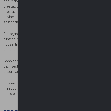
analitiche previsioni tese a garantire l’universalità delle
prestazioni e la qualità, continuità, accessibilità e sicurezza delle
prestazioni, in una prospettiva pro-coesiva, tesa a dare attuazione
al vincolo costituzionale di promozione dell’uguaglianza
sostanziale.
Il disegno riformatore ripensa la funzione di regolazione e le
funzioni dei comuni nonché rivaluta le modalità di affidamento (in
house, tramite gara, etc.) e di gestione dell’asset rappresentato
dalle reti.
Sono da verificare le effettive ricadute sui diritti degli utenti e sul
palinsesto di garanzie, tariffarie e contrattuali, che debbono
essere assicurate ai fruitori delle prestazioni.
Lo spazio riservato al decreto 201/2022 va contestualizzato anche
in rapporto alla diversa porosità delle normative settoriali (TPL,
idrico e rifiuti, farmacie, energie elettrica e gas naturale, etc.).