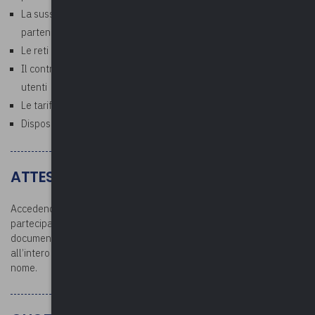
La sussidiarietà orizzontale e le comunità responsabili:
partenariati ed altre forme di collaborazione
Le reti e la concorrenza per il mercato (non nel mercato)
Il contratto di servizio e la carta dei servizi: la protezione degli
utenti
Le tariffe e le vicende del rapporto di gestione
Disposizioni di coordinamento con le discipline settoriali
ATTESTATO E DOCUMENTAZIONE
Accedendo all’area riservata dopo la conclusione del corso, i
partecipanti potranno scaricare l’attestato di partecipazione e la
documentazione. L’attestato verrà rilasciato per la partecipazione
all’intero corso: si raccomanda la partecipazione con il proprio
nome.