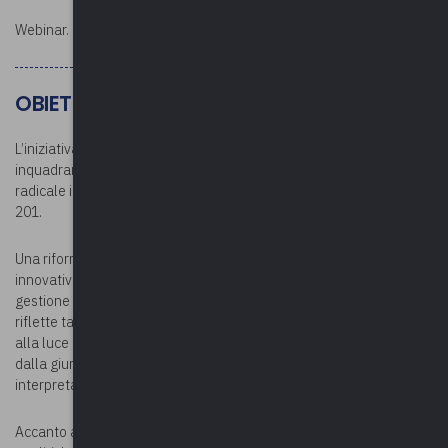
Webinar.
OBIETTIVI
L’iniziativa formativa si prefigge l’obiettivo di fornire un
inquadramento dei servizi pubblico locali a due anni dalla riforma
radicale introdotta con il Decreto legislativo 22 dicembre 2022, n.
201.
Una riforma ‘di sistema’ che ha inciso in termini profondamente
innovativi sulla nozione di servizio pubblico e sui modelli di
gestione dei servizi pubblici a rilevanza economica. La riforma
riflette tanto le indicazioni europee (si pensi all’in house, anche
alla luce del D.lgs. 36/2023) quanto le acquisizioni consolidate
dalla giurisprudenza interna (che ha proseguito la propria attività
interpretativa).
Accanto alle norme per favorire la concorrenza si collocano