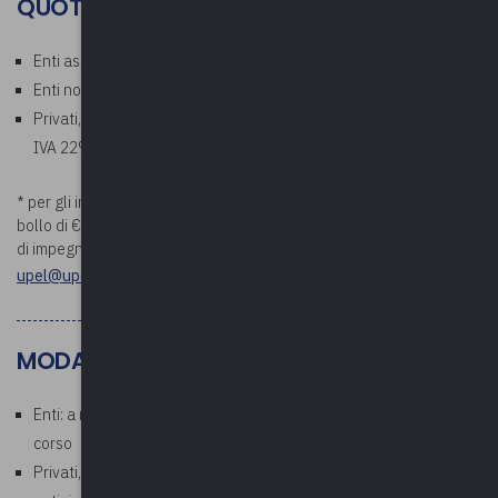
QUOTE
Enti associati: Gratuito
Enti non associati: € 50,00 a persona* (esente IVA)
Privati, aziende, studi professionali: € 61 a persona (€ 50,00 +
IVA 22%)
* per gli importi superiori a €. 75,00 verrà addebitata la marca da
bollo di €. 2,00. Si prega di comunicare i riferimenti della determina
di impegno di spesa prima della data di inizio del corso a
upel@upel.va.it
MODALITÀ PAGAMENTO
Enti: a ricezione della fattura che verrà emessa al termine del
corso
Privati, aziende, studi professionali: richiesto pagamento