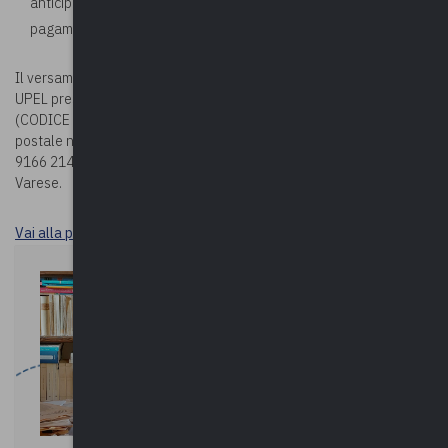
anticipato. In fase di iscrizione corso, allegare la ricevuta di
pagamento
Il versamento della quota potrà essere effettuato sul c/c bancario
UPEL presso BPER BANCA – Via Vittorio Veneto 2 – Varese
(CODICE IBAN: IT78G0538710804000042439240) oppure sul c/c
postale n. 19166214 (CODICE IBAN: IT63 U076 0110 8000 0001
9166 214), entrambi intestati a Upel – Via Como n. 40 – 21100
Varese.
Vai alla pagina Durc e tracciabilità