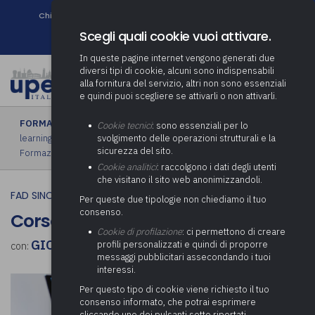
Chi siamo
Come associarsi
DURC e Tracciabilità
Contatti
search
Newsletter
Scegli quali cookie vuoi attivare.
In queste pagine internet vengono generati due
diversi tipi di cookie, alcuni sono indispensabili
alla fornitura del servizio, altri non sono essenziali
e quindi puoi scegliere se attivarli o non attivarli.
FORMAZIONE
›
FAD sincrona (in diretta)
|
FAD asincrona (e-
Cookie tecnici
: sono essenziali per lo
learning)
|
Formazione obbligatoria
|
Formazione in aula
|
svolgimento delle operazioni strutturali e la
sicurezza del sito.
Formazione in house
|
Piano formativo gratuito associati
Cookie analitici
: raccolgono i dati degli utenti
che visitano il sito web anonimizzandoli.
FAD SINCRONA (IN DIRETTA)
Per queste due tipologie non chiediamo il tuo
consenso.
Corso di Microsoft Excel (base)
Cookie di profilazione
: ci permettono di creare
GIORGIO INTAGLIETTA
profili personalizzati e quindi di proporre
con:
messaggi pubblicitari assecondando i tuoi
interessi.
Per questo tipo di cookie viene richiesto il tuo
consenso informato, che potrai esprimere
cliccando uno dei pulsanti sotto riportati,