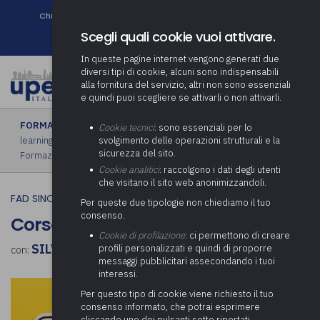
Chi siamo
Come associarsi
DURC e Tracciabilità
Contatti
search
Newsletter
Scegli quali cookie vuoi attivare.
In queste pagine internet vengono generati due
diversi tipi di cookie, alcuni sono indispensabili
alla fornitura del servizio, altri non sono essenziali
e quindi puoi scegliere se attivarli o non attivarli.
FORMAZIONE
›
FAD sincrona (in diretta)
|
FAD asincrona (e-
Cookie tecnici
: sono essenziali per lo
learning)
|
Formazione obbligatoria
|
Formazione in aula
|
svolgimento delle operazioni strutturali e la
sicurezza del sito.
Formazione in house
|
Piano formativo gratuito associati
Cookie analitici
: raccolgono i dati degli utenti
che visitano il sito web anonimizzandoli.
FAD SINCRONA (IN DIRETTA)
Per queste due tipologie non chiediamo il tuo
consenso.
Corso di Inglese (avanzato A2-B1)
Cookie di profilazione
: ci permettono di creare
SILVANA CORTI
profili personalizzati e quindi di proporre
con:
messaggi pubblicitari assecondando i tuoi
interessi.
Per questo tipo di cookie viene richiesto il tuo
consenso informato, che potrai esprimere
cliccando uno dei pulsanti sotto riportati,