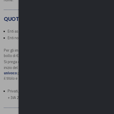
nome.
QUOTE
Enti associati: € 35,00 a persona (esente IVA)
Enti non associati: € 70,00 a persona (esente IVA)
Per gli importi superiori a € 75,00 verrà addebitata la marca da
bollo di € 2,00.
Si prega di
inviare
a
contabilita@upel.va.it
, prima della data di
inizio del corso,
la determina di spesa in formato PDF e il codice
univoco
per la fatturazione, specificando nell'oggetto della e-mail
il titolo e la data del corso.
Privati, aziende, studi professionali: € 85,40 a persona (€ 70,00
+ IVA 22%)