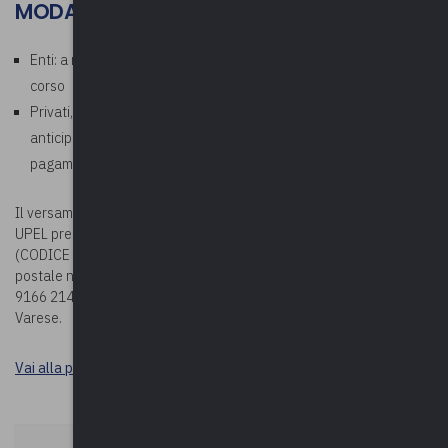
MODALITÀ DI PAGAMENTO
Enti: a ricezione della fattura che verrà emessa al termine del
corso
Privati, aziende, studi professionali: richiesto pagamento
anticipato. In fase di iscrizione corso, allegare la ricevuta di
pagamento
Il versamento della quota potrà essere effettuato sul c/c bancario
UPEL presso BPER BANCA – Via Vittorio Veneto 2 – Varese
(CODICE IBAN: IT78G0538710804000042439240) oppure sul c/c
postale n. 19166214 (CODICE IBAN: IT63 U076 0110 8000 0001
9166 214), entrambi intestati a Upel – Via Como n. 40 – 21100
Varese.
Vai alla pagina Durc e tracciabilità