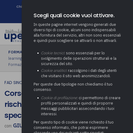
Chi siamo
Come associarsi
DURC e Tracciabilità
Contatti
search
Newsletter
Scegli quali cookie vuoi attivare.
In queste pagine internet vengono generati due
diversi tipi di cookie, alcuni sono indispensabili
alla fornitura del servizio, altri non sono essenziali
e quindi puoi scegliere se attivarli o non attivarli.
FORMAZIONE
›
FAD sincrona (in diretta)
|
FAD asincrona (e-
Cookie tecnici
: sono essenziali per lo
learning)
|
Formazione obbligatoria
|
Formazione in aula
|
svolgimento delle operazioni strutturali e la
sicurezza del sito.
Formazione in house
|
Piano formativo gratuito associati
Cookie analitici
: raccolgono i dati degli utenti
che visitano il sito web anonimizzandoli.
FAD SINCRONA (IN DIRETTA)
Per queste due tipologie non chiediamo il tuo
consenso.
Corso di formazione per lavoratori,
Cookie di profilazione
: ci permettono di creare
rischio basso 8 ore (generica +
profili personalizzati e quindi di proporre
messaggi pubblicitari assecondando i tuoi
specifica) | replica
interessi.
Per questo tipo di cookie viene richiesto il tuo
GIUSEPPE IOCCA
con:
consenso informato, che potrai esprimere
cliccando uno dei pulsanti sotto riportati,