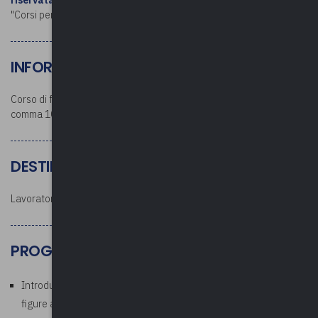
riservata
(accedere – cliccare sul proprio nome e poi sulla voce
"Corsi personali"). È necessario disporre di webcam e microfono.
INFORMAZIONI PRELIMINARI
Corso di formazione ai sensi del D. Lgs. 81/08 e 106/2009 Art. 37
comma 10, 11 e della Conferenza Stato-Regioni del 17/04/2025.
DESTINATARI
Lavoratori addetti ai videoterminali / lavoratori d'ufficio.
PROGRAMMA
Introduzione, quadro normativo di riferimento, organizzazione e
figure aziendali, concetti di rischio, prevenzione e protezione