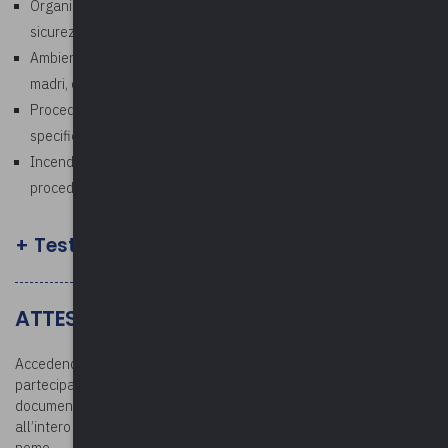
Organi di controllo, vigilanza ed assistenza, regole della
sicurezza, organizzazione della prevenzione aziendale
Ambienti di lavoro, microclima, stress lavoro correlato, lavoratrici
madri, dpi, emergenze ed organizzazione del lavoro, segnaletica
Procedure di sicurezza con riferimento al profilo di rischio
specifico, procedure ed organizzazione primo soccorso
Incendi e procedure di esodo, rischio elettrico, rischio infortuni,
procedure penali, sorveglianza sanitaria
+ Test finale facoltativo
ATTESTATO E DOCUMENTAZIONE
Accedendo all’area riservata dopo la conclusione del corso, i
partecipanti potranno scaricare l’attestato di partecipazione e la
documentazione. L’attestato verrà rilasciato per la partecipazione
all’intero corso: si raccomanda la partecipazione con il proprio