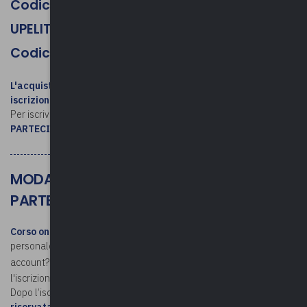
Codice MEPA enti non associati:
UPELITALIA-154/2025
Codice MEPA enti associati: FS-154/2025
L'acquisto su MEPA / l'invio della determina NON costituiscono
iscrizione al corso
.
Per iscriversi, consultare le
MODALITÁ DI ISCRIZIONE E
PARTECIPAZIONE
MODALITÀ DI ISCRIZIONE E
PARTECIPAZIONE
Corso online
. Per iscriversi, è necessario avere un account
personale nell'area riservata di Upel (Non hai un
account?
Registrati qui
). Effettuato l'accesso, si procede con
l'iscrizione.
Dopo l’iscrizione,
il link per partecipare è disponibile nell'area