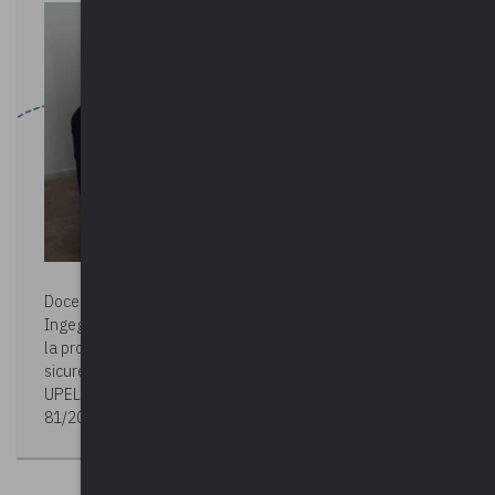
Docente:
GIUSEPPE IOCCA
Ingegnere Edile, si occupa di tutte le mansioni riguardante
la progettazione edilizia, consulenza aziendale e
sicurezza nei luoghi di lavori. Da diversi anni collabora con
UPEL per la formazione del personale nell’ambito del D.lgs.
81/2008 – sicurezza dei lavoratori.