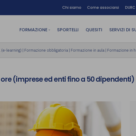
Chi siamo
Come associarsi
DURC 
FORMAZIONE
SPORTELLI
QUESITI
SERVIZI DI 
FAD sincrona (in diretta)
Area Am
(e-learning)
|
Formazione obbligatoria
|
Formazione in aula
|
Formazione in 
FAD asincrona (e-learning)
Area Dig
Formazione obbligatoria
Area Fin
ore (imprese ed enti fino a 50 dipendenti)
Formazione in aula
Area Te
Formazione in house
Affitto
Piano formativo gratuito
associati
Archivio Formazione