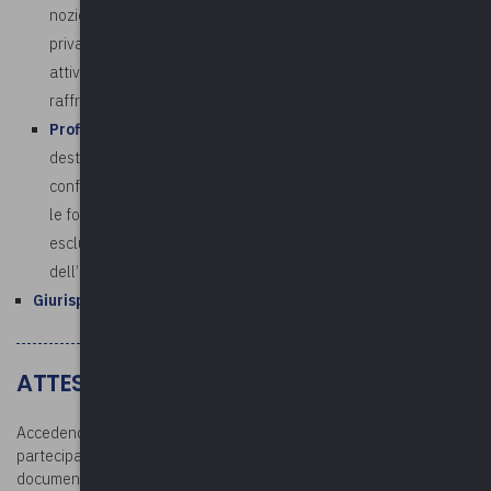
nozione di attività lavorativa o professionale presso i soggetti
privati in destinazione; l’applicabilità del divieto alle sole
attività svolte a titolo oneroso [riflessioni]; il periodo di
raffreddamento
Profili sanzionatori
: soggetto tenuto alla restituzione e
destinatario della stessa; divieto di contrattare solo nei
confronti dell’ente di provenienza?; il divieto comprende tutte
le forme di contrattazione?; dies a quo del divieto; poteri di
esclusione delle stazioni appaltanti; elemento soggettivo
dell’illecito; computo del periodo triennale di raffreddamento
Giurisprudenza
ATTESTATO E DOCUMENTAZIONE
Accedendo all’area riservata dopo la conclusione del corso, i
partecipanti potranno scaricare l’attestato di partecipazione e la
documentazione.