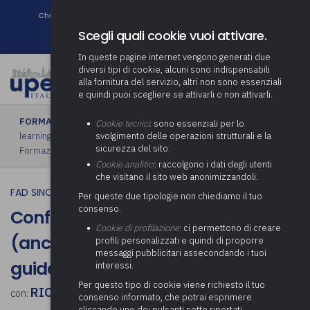
Chi siamo
Come associarsi
DURC e Tracciabilità
Contatti
search
Newsletter
Scegli quali cookie vuoi attivare.
In queste pagine internet vengono generati due
diversi tipi di cookie, alcuni sono indispensabili
alla fornitura del servizio, altri non sono essenziali
e quindi puoi scegliere se attivarli o non attivarli.
FORMAZIONE
›
FAD sincrona (in diretta)
|
FAD asincrona (e-
Cookie tecnici
: sono essenziali per lo
learning)
|
Formazione obbligatoria
|
Formazione in aula
|
svolgimento delle operazioni strutturali e la
sicurezza del sito.
Formazione in house
|
Piano formativo gratuito associati
Cookie analitici
: raccolgono i dati degli utenti
che visitano il sito web anonimizzandoli.
FAD SINCRONA (IN DIRETTA)
Per queste due tipologie non chiediamo il tuo
consenso.
Conflitto di interessi e pantouflage
Cookie di profilazione
: ci permettono di creare
(anche alla luce della bozza di linee
profili personalizzati e quindi di proporre
messaggi pubblicitari assecondando i tuoi
guida Anac in consultazione)
interessi.
Per questo tipo di cookie viene richiesto il tuo
RICCARDO PATUMI
con:
consenso informato, che potrai esprimere
cliccando uno dei pulsanti sotto riportati,