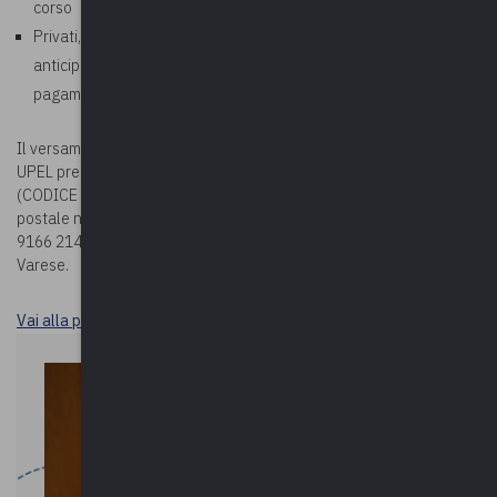
corso
Privati, aziende, studi professionali: richiesto pagamento
anticipato. In fase di iscrizione corso, allegare la ricevuta di
pagamento
Il versamento della quota potrà essere effettuato sul c/c bancario
UPEL presso BPER BANCA – Via Vittorio Veneto 2 – Varese
(CODICE IBAN: IT78G0538710804000042439240) oppure sul c/c
postale n. 19166214 (CODICE IBAN: IT63 U076 0110 8000 0001
9166 214), entrambi intestati a Upel – Via Como n. 40 – 21100
Varese.
Vai alla pagina Durc e tracciabilità