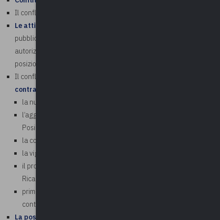
Conflitto di interessi e astensione
. La segnalazione
Il conflitto per asimmetria informativa
Le attività extralavorative
non autorizzabili svolte dal
pubblico dipendente e quelle autorizzabili svolte in assenza di
autorizzazione. Responsabilità erariale. Giurisprudenza. La
posizione dell’Anac
Il conflitto di interessi disciplinato dal
nuovo codice dei
contratti pubblici
:
la nuova definizione di conflitto di cui all’art. 6, comma 1
l’aggravamento dell’onere della prova di cui al comma 2.
Posizione dell’Anac.
la comunicazione disciplinata dal comma 3
la vigilanza ai sensi del comma 4
il problema del residuo spazio per il conflitto potenziale.
Ricadute sul regime delle responsabilità
prime pronunce giurisprudenziali sul nuovo codice dei
contratti pubblici
La posizione dell’Anac
, con particolare riferimento al piano