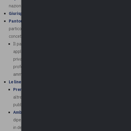
nazionale anticorruzione
Giurisprudenza amministrativa
Pantouflage
: nozione e ratio dell’istituto. La disciplina, con
particolare riferimento alle conseguenze della violazione, al
concetto di potere autoritativo o negoziale.
Il pantouflage nel PNA 2022: ambito soggettivo di
applicazione, l’esercizio di poteri autoritativi e negoziali, i
privati destinatari dei poteri, l’attività lavorativa o
professionale in destinazione, la vigilanza da parte della
amministrazioni. Il modello operativo per la verifica
Le linee guida ANAC
Premessa
: le competenze Anac in materia di pantouflage;
altre riflessioni sulla ratio del divieto; il dualismo tra interesse
pubblico e privato
Ambito di applicazione
: gli enti in provenienza (e i
dipendenti pubblici ai quali si applica il divieto); gli enti privati
in destinazione; il concetto di poteri autoritativi e negoziali; la