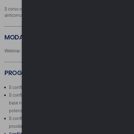
Il corso ottempera agli obblighi formativi in materia di
anticorruzione.
MODALITÀ DI SVOLGIMENTO
Webinar.
PROGRAMMA
Il conflitto d’interessi in generale
Il conflitto di interessi nella P.A.: fondamento costituzionale,
base normativa e nozione. Conflitto di interessi reale,
potenziale, percepito, apparente e strutturale
Il conflitto di interessi nel codice di comportamento generale e i
possibili contenuti del codice di amministrazione