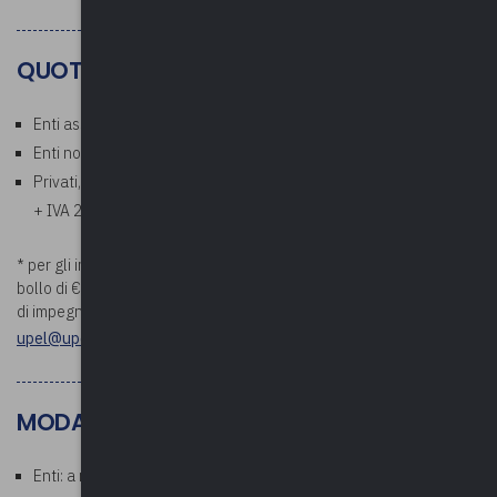
QUOTE
Enti associati: Gratuito
Enti non associati: € 50,00 a persona* (esente IVA)
Privati, aziende, studi professionali: € 61,00 a persona (€ 50,00
+ IVA 22%)
* per gli importi superiori a €. 75,00 verrà addebitata la marca da
bollo di €. 2,00. Si prega di comunicare i riferimenti della determina
di impegno di spesa prima della data di inizio del corso a
upel@upel.va.it
MODALITÀ PAGAMENTO
Enti: a ricezione della fattura che verrà emessa al termine del