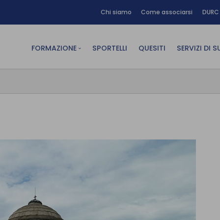
Chi siamo
Come associarsi
DURC 
FORMAZIONE
SPORTELLI
QUESITI
SERVIZI DI 
FAD sincrona (in diretta)
Area Am
FAD asincrona (e-learning)
Area Dig
Formazione obbligatoria
Area Fin
Formazione in aula
Area Te
Formazione in house
Affitto
Piano formativo gratuito
associati
Archivio Formazione