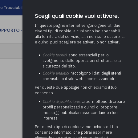
search
e Tracciabilità
Contatti
Newsletter
Scegli quali cookie vuoi attivare.
In queste pagine internet vengono generati due
person
SUPPORTO
CULTURA
AREA RISERVATA
diversi tipi di cookie, alcuni sono indispensabili
alla fornitura del servizio, altri non sono essenziali
e quindi puoi scegliere se attivarli o non attivarli.
ministrativa
Determinazione fondo risorse
Cookie tecnici
: sono essenziali per lo
decentrate
itale
svolgimento delle operazioni strutturali e la
Adeguamento del sistema di
sicurezza del sito.
gestione documentale alle
anziaria
Pratiche previdenziali
Cookie analitici
: raccolgono i dati degli utenti
Gestione IVA
nuove linee guida sul
che visitano il sito web anonimizzandoli.
cnica
documento informatico
Prima assistenza e tutoraggio
Attività di supporto Gare
Gestione IRAP
Per queste due tipologie non chiediamo il tuo
ai comuni per l’attivazione di
 sale convegni
Supporto Responsabile della
consenso.
operazioni di PPP
Controllo Pratiche
Redazione del Bilancio
Protezione dei Dati (RPD,
(Partenariato Pubblico
Cookie di profilazione
: ci permettono di creare
Energetiche (ex Legge 10/91)
Consolidato
altrimenti denominato Data
Privato)
profili personalizzati e quindi di proporre
Protection Officer, DPO)
messaggi pubblicitari assecondando i tuoi
Controllo Pratiche Sismiche
Relazione di fine e inizio
Società e organismi
interessi.
mandato
Supporto transizione al
partecipati: tutoraggio agli
digitale
adempimenti degli enti locali
Per questo tipo di cookie viene richiesto il tuo
Supporto alla predisposizione
consenso informato, che potrai esprimere
del Piano Economico-
cliccando uno dei pulsanti sotto riportati,