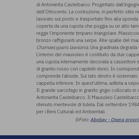
di Antonietta Castelbarco. Progettato dall'ingegn
dell’Ottocento. La costruzione, in perfetto stile n
lavorato sul posto e trasportato fino alla sponda
coperta da una cupola che poggia su un alto tamb
regge l’imponente timpano triangolare. Massiccio 
bronzo raffiguranti una serpe. Alle spalle del ma
Chamaecyparis lawsonia
. Una gradinata degrada 
L’interno del mausoleo è costituito da due capp
una cupola internamente decorata a cassettoni e 
di granito rosso con capitelli dorici. In corrispon
comprende l’abside. Sul lato destro è sistemato 
cappella inferiore. In quest’ultima, adibita a sep
Il grande sarcofago in granito grigio collocato in
Antonietta Castelbarco. Il Mausoleo Castelbarco, 
ritenuto meritevole di tutela. Dal settembre 198
per i Beni Culturali ed Ambientali.
©Foto:
Abxbay - Opera propri