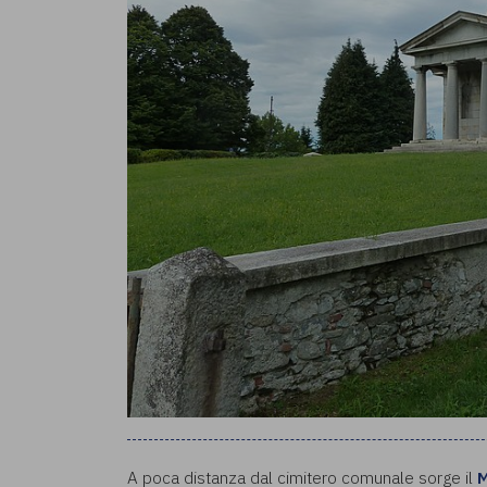
A poca distanza dal cimitero comunale sorge il
M