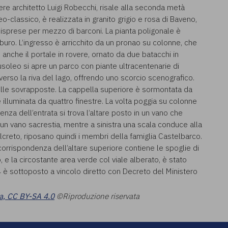
ere architetto Luigi Robecchi, risale alla seconda metà
eo-classico, è realizzata in granito grigio e rosa di Baveno,
 isprese per mezzo di barconi. La pianta poligonale è
uro. L’ingresso è arricchito da un pronao su colonne, che
anche il portale in rovere, ornato da due batacchi in
usoleo si apre un parco con piante ultracentenarie di
verso la riva del lago, offrendo uno scorcio scenografico.
elle sovrapposte. La cappella superiore è sormontata da
illuminata da quattro finestre. La volta poggia su colonne
denza dell’entrata si trova l’altare posto in un vano che
un vano sacrestia, mentre a sinistra una scala conduce alla
olcreto, riposano quindi i membri della famiglia Castelbarco.
 corrispondenza dell’altare superiore contiene le spoglie di
e la circostante area verde col viale alberato, è stato
4 è sottoposto a vincolo diretto con Decreto del Ministero
a, CC BY-SA 4.0
©Riproduzione riservata