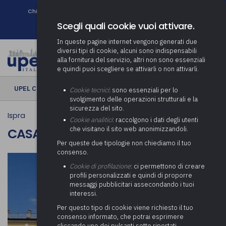
Chi siamo
Come associarsi
DURC e Tracciabilità
Contatti
search
Newsletter
Scegli quali cookie vuoi attivare.
In queste pagine internet vengono generati due
diversi tipi di cookie, alcuni sono indispensabili
alla fornitura del servizio, altri non sono essenziali
e quindi puoi scegliere se attivarli o non attivarli.
UPEL CULTURA
› Casa Don Guanella | Barza
Cookie tecnici
: sono essenziali per lo
svolgimento delle operazioni strutturali e la
sicurezza del sito.
Ispra
Cookie analitici
: raccolgono i dati degli utenti
che visitano il sito web anonimizzandoli.
CASA DON GUANELLA | BARZA
Per queste due tipologie non chiediamo il tuo
consenso.
Cookie di profilazione
: ci permettono di creare
profili personalizzati e quindi di proporre
messaggi pubblicitari assecondando i tuoi
interessi.
Per questo tipo di cookie viene richiesto il tuo
consenso informato, che potrai esprimere
cliccando uno dei pulsanti sotto riportati,