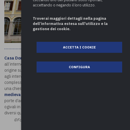
accettando o negando il loro utilizzo.
Troverai maggiori dettagli nella pagina
dell’informativa estesa sull'utilizzo e la
gestione dei cookie.
ACCETTA I COOKIE
Casa Don Guanella
è un centro spirituale e per anziani, ospitato
all’interno di una splendida villa del XVIII secolo. La dimora ha
CONFIGURA
origine sui resti di un antico forte medioevale e deve il suo aspetto
agli interventi eseguiti nella seconda metà dell’Ottocento. Il
complesso ha pianta quadrangolare, con un’ampia corte interna e
una chiesetta. Sul versante settentrionale si innalza la
Torre
medievale.
Unica superstite dell’antico fortilizio, è oggi una delle
porte d’accesso. In muratura a vista, conserva merlature e finestre
ogivali in cotto. Sulla sua superficie si trova inoltre un orologio con
diversi quadranti circolari, atti a segnare l’ora nei diversi fusi orari.
©Foto:
LombardiaBeniCulturali
©Riproduzione riservata