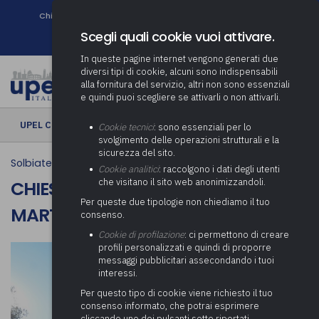
Chi siamo
Come associarsi
DURC e Tracciabilità
Contatti
search
Newsletter
Scegli quali cookie vuoi attivare.
In queste pagine internet vengono generati due
diversi tipi di cookie, alcuni sono indispensabili
alla fornitura del servizio, altri non sono essenziali
e quindi puoi scegliere se attivarli o non attivarli.
UPEL CULTURA
› Chiesa di Sant’Antonino Martire
Cookie tecnici
: sono essenziali per lo
svolgimento delle operazioni strutturali e la
sicurezza del sito.
Solbiate Olona
Cookie analitici
: raccolgono i dati degli utenti
che visitano il sito web anonimizzandoli.
CHIESA DI SANT’ANTONINO
Per queste due tipologie non chiediamo il tuo
MARTIRE
consenso.
Cookie di profilazione
: ci permettono di creare
profili personalizzati e quindi di proporre
messaggi pubblicitari assecondando i tuoi
interessi.
Per questo tipo di cookie viene richiesto il tuo
consenso informato, che potrai esprimere
cliccando uno dei pulsanti sotto riportati,