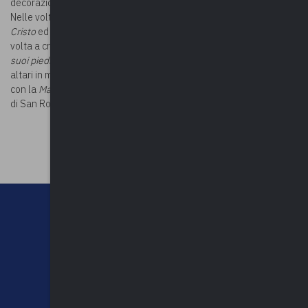
decorazioni in stile neoromanico e affreschi degli anni Sessanta.
Nelle volte del transetto sono raffigurate scene dell’
infanzia di
Cristo
ed
episodi della vita di Maria
, seguono gli
Evangelisti
nella
volta a crociera e la rappresentazione del
Cristo Re con santi ai
suoi piedi
nel catino absidale. La chiesa conserva inoltre gli antichi
altari in marmo della vecchia parrocchiale e una pala del 14216
con la
Madonna col Bambino
proveniente dalla demolita chiesetta
di San Rocco.
©Foto
©Riproduzione riservata
CHI SIAMO
CONTATTI
NEWSLETTER
PRIVACY POLICY