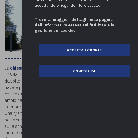
accettando o negando il loro utilizzo.
Troverai maggiori dettagli nella pagina
dell’informativa estesa sull'utilizzo e la
gestione dei cookie.
ACCETTA I COOKIE
La
chiesa di Sant'Antonino Martire
è stata costruita tra il 1939 e
CONFIGURA
il 1943. L’edificio ha pianta a croce latina, con tre navate coperte
da volte a botte, cappelle laterali e abside semicircolare. La
navata principale e il presbiterio sono uniti da una volta a crociera,
che sostituisce una cupola crollata. La facciata è a salienti, con un
ampio nartece su pilastri in cemento che occupa tutta la sezione
inferiore e un arco a tutto sesto che inquadra il portale principale.
Una grande nicchia, con una sequenza di finestre, occupa tutta la
parte superiore. Corona la facciata un timpano spezzato con croce
sulla sommità. Sul fianco sinistro si innalza il campanile, alto 53
metri e con lanterna cuspidata ottagonale. Ricchi gli interni, con