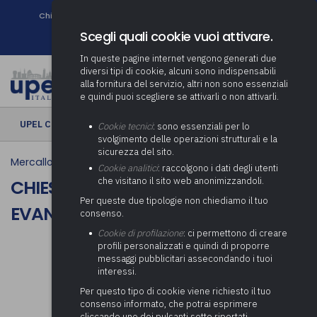
Chi siamo
Come associarsi
DURC e Tracciabilità
Contatti
search
Newsletter
Scegli quali cookie vuoi attivare.
In queste pagine internet vengono generati due
diversi tipi di cookie, alcuni sono indispensabili
alla fornitura del servizio, altri non sono essenziali
e quindi puoi scegliere se attivarli o non attivarli.
UPEL CULTURA
› Chiesa di San Giovanni Evangelista
Cookie tecnici
: sono essenziali per lo
svolgimento delle operazioni strutturali e la
sicurezza del sito.
Mercallo
Cookie analitici
: raccolgono i dati degli utenti
che visitano il sito web anonimizzandoli.
CHIESA DI SAN GIOVANNI
Per queste due tipologie non chiediamo il tuo
EVANGELISTA
consenso.
Cookie di profilazione
: ci permettono di creare
profili personalizzati e quindi di proporre
messaggi pubblicitari assecondando i tuoi
interessi.
Per questo tipo di cookie viene richiesto il tuo
consenso informato, che potrai esprimere
cliccando uno dei pulsanti sotto riportati,