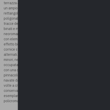
terrazza al limitare del centro storico di Mercallo, da cui si gode di
un ampio panorama. Si compone di una profonda pianta
rettangolare a tre navate, con cappelle laterali e presbiterio
poligonale. A nord si innalza il campanile, che conserva alcune
tracce dell’origine romanica, quali feritoie, specchiature ad archetti
binati e monofore. Bella e imponente la facciata a salienti, in stile
neoromanico. Scandita da lesene angolari, la superficie è rivestita
con elementi in cotto e con pietra chiara disposta a creare un
effetto bicromatico orizzontale. Il grande portale presenta una
cornice strombata, con lunetta affrescata e ghiera a conci
alternati. La medesima decorazione è riproposta, in dimensioni
minori, negli ingressi laterali. La sezione superiore è invece
occupata da una gigantesca vetrata a rosone. La facciata termina
con una decorazione ad archetti pensili in cotto, sormontati da
pinnacoli e da una croce. L’ambiente interno è separato in tre
navate da pilastri in granito con archi ribassati, che danno vita a
volte a crociera. Con decorazioni in stile neo-bizantino, la chiesa
conserva l’altare maggiore della chiesa antica, un interessante
esemplare in legno scolpito, dipinto e dorato con scagliola
policroma del XVIII secolo.
©Foto
©Riproduzione riservata