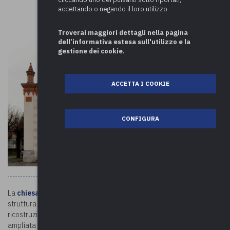
accettando o negando il loro utilizzo.
Troverai maggiori dettagli nella pagina
dell’informativa estesa sull'utilizzo e la
gestione dei cookie.
ACCETTA I COOKIE
CONFIGURA
La
chiesa di San Giovanni Evangelista
risale al XI secolo ma la
struttura attuale è il risultato di numerose modifiche. L’ultima
ricostruzione è della fine dell’Ottocento, quando la chiesa fu
ampliata con un diverso orientamento. La struttura sorge su una