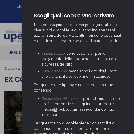
Chi siamo
Come associarsi
DURC e Tracciabilità
Contatti
search
Newsletter
Scegli quali cookie vuoi attivare.
In queste pagine internet vengono generati due
diversi tipi di cookie, alcuni sono indispensabili
alla fornitura del servizio, altri non sono essenziali
e quindi puoi scegliere se attivarli o non attivarli.
UPEL CULTURA
› Ex Convento Deserto
Cookie tecnici
: sono essenziali per lo
svolgimento delle operazioni strutturali e la
sicurezza del sito.
Cuasso al Monte
Cookie analitici
: raccolgono i dati degli utenti
che visitano il sito web anonimizzandoli.
EX CONVENTO DESERTO
Per queste due tipologie non chiediamo il tuo
consenso.
Cookie di profilazione
: ci permettono di creare
profili personalizzati e quindi di proporre
messaggi pubblicitari assecondando i tuoi
interessi.
Per questo tipo di cookie viene richiesto il tuo
consenso informato, che potrai esprimere
cliccando uno dei pulsanti sotto riportati,