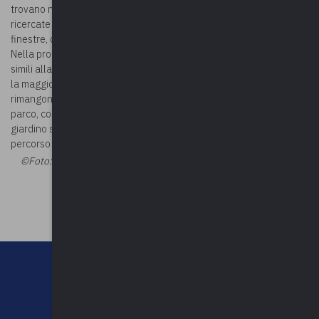
trovano nuovi edifici. La villa è in stile eclettico e conserva
ricercate decorazioni metalliche del sottogronda e ornamenti alla
finestre, con cornici quadrangolari e frontoni molto geometrici.
Nella proprietà si trova anche la foresteria, con dettagli in ferro
simili alla patronale. La conversione in gerocomio ha compromesso
la maggior parte degli ambienti originali ma all’interno della villa
rimangono alcune sale affrescate. Attorno alla villa rimane l’ampio
parco, con lungo viale prospettico che sale da Via Oltre il Colle. nel
giardino si trova anche
Rinascita Naturale
, un rigenerante
percorso immerso in un rigoglioso verde.
©Foto:
Ottantafame - Own work, CC BY-SA 4.0
©Riproduzione
riservata
CHI SIAMO
CONTATTI
NEWSLETTER