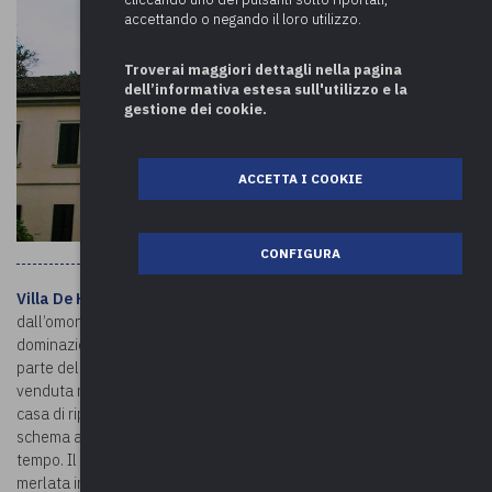
accettando o negando il loro utilizzo.
Troverai maggiori dettagli nella pagina
dell’informativa estesa sull'utilizzo e la
gestione dei cookie.
ACCETTA I COOKIE
CONFIGURA
Villa De Herra
, anche nota come
Villa Fulvia
, è stata costruita
dall’omonima famiglia nel XVII secolo. Giunti a Lipomo durante la
dominazione spagnola, i De Herra per molti anni possedettero gran
parte del patrimonio fondiario e immobiliare del paese. La villa,
venduta nel 1946 dagli ultimi eredi della famiglia, ospita oggi una
casa di riposo per anziani. Il complesso, che si imposta su uno
schema ad L, appare come il risultato di più modifiche occorse nel
tempo. Il corpo centrale è sottolineato dalla presenza di una torre
merlata in stile neoromanico mentre sul versante settentrionale si