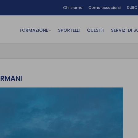
Chi siamo
Come associarsi
DURC 
FORMAZIONE
SPORTELLI
QUESITI
SERVIZI DI 
FAD sincrona (in diretta)
Area Am
FAD asincrona (e-learning)
Area Dig
Formazione obbligatoria
Area Fin
ORMANI
Formazione in aula
Area Te
Formazione in house
Affitto
Piano formativo gratuito
associati
Archivio Formazione