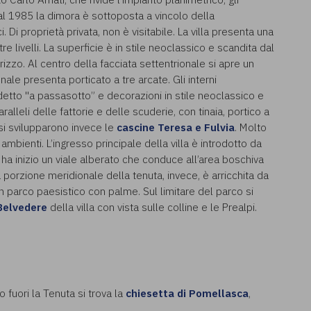
al 1985 la dimora è sottoposta a vincolo della
 Di proprietà privata, non è visitabile. La villa presenta una
 livelli. La superficie è in stile neoclassico e scandita dal
rizzo. Al centro della facciata settentrionale si apre un
ale presenta porticato a tre arcate. Gli interni
 detto "a passasotto” e decorazioni in stile neoclassico e
alleli delle fattorie e delle scuderie, con tinaia, portico a
a si svilupparono invece le
cascine Teresa e Fulvia
. Molto
 ambienti. L’ingresso principale della villa è introdotto da
 ha inizio un viale alberato che conduce all’area boschiva
 porzione meridionale della tenuta, invece, è arricchita da
d un parco paesistico con palme. Sul limitare del parco si
Belvedere
della villa con vista sulle colline e le Prealpi.
 fuori la Tenuta si trova la
chiesetta di Pomellasca
,