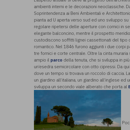
ambienti interni e le decorazioni neoclassiche. D
Soprintendenza ai Beni Ambientali e Architettonici.
pianta ad U aperta verso sud ed uno sviluppo su tre
regolare ripetersi delle aperture con cornici in se
elegante balconcino, mentre il prospetto meridion
custodiscono soffitti lignei cassettonati del tipo
romantico. Nel 1846 furono aggiunti i due corpi par
tre fornici e corte centrale. Oltre la cinta murari
ampio il
parco
della tenuta, che si sviluppa in più
un’esedra semicircolare con otto cipressi. Da qui
dove un tempo si trovava un roccolo di caccia. La
un giardino all’italiana, un giardino all’inglese e
sviluppa un secondo viale alberato che porta al
Poco