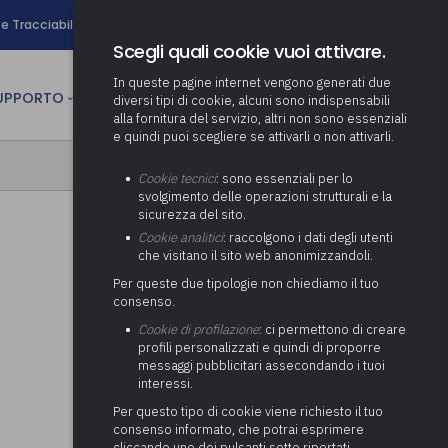
search
e Tracciabilità
Contatti
Newsletter
Scegli quali cookie vuoi attivare.
In queste pagine internet vengono generati due
person
SUPPORTO
CULTURA
AREA RISERVATA
diversi tipi di cookie, alcuni sono indispensabili
alla fornitura del servizio, altri non sono essenziali
e quindi puoi scegliere se attivarli o non attivarli.
ministrativa
Determinazione fondo risorse
Cookie tecnici
: sono essenziali per lo
decentrate
itale
svolgimento delle operazioni strutturali e la
Adeguamento del sistema di
sicurezza del sito.
gestione documentale alle
anziaria
Pratiche previdenziali
Cookie analitici
: raccolgono i dati degli utenti
Gestione IVA
nuove linee guida sul
che visitano il sito web anonimizzandoli.
cnica
documento informatico
Prima assistenza e tutoraggio
Attività di supporto Gare
Gestione IRAP
Per queste due tipologie non chiediamo il tuo
ai comuni per l’attivazione di
 sale convegni
Supporto Responsabile della
consenso.
operazioni di PPP
Controllo Pratiche
Redazione del Bilancio
Protezione dei Dati (RPD,
(Partenariato Pubblico
Cookie di profilazione
: ci permettono di creare
Energetiche (ex Legge 10/91)
Consolidato
altrimenti denominato Data
Privato)
profili personalizzati e quindi di proporre
Protection Officer, DPO)
messaggi pubblicitari assecondando i tuoi
Controllo Pratiche Sismiche
Relazione di fine e inizio
Società e organismi
interessi.
mandato
Supporto transizione al
partecipati: tutoraggio agli
digitale
adempimenti degli enti locali
Per questo tipo di cookie viene richiesto il tuo
Supporto alla predisposizione
consenso informato, che potrai esprimere
del Piano Economico-
cliccando uno dei pulsanti sotto riportati,