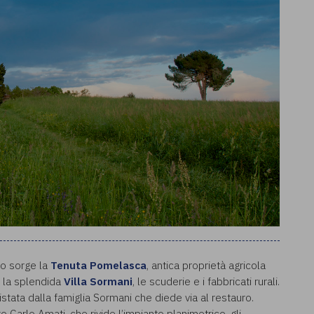
go sorge la
Tenuta Pomelasca
, antica proprietà agricola
 la splendida
Villa Sormani
, le scuderie e i fabbricati rurali.
istata dalla famiglia Sormani che diede via al restauro.
to Carlo Amati, che rivide l’impianto planimetrico, gli