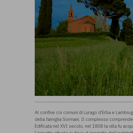
Al confine coi comuni di Lurago d’Erba e Lambru
della famiglia Sormani. Il complesso comprende
Edificata nel XVI secolo, nel 1808 la villa fu acqu
L’aspetto attuale si deve al progetto dell’architet