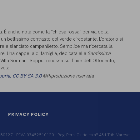
ta. È anche nota come la “chiesa rossa” per via della
 un bellissimo contrasto col verde circostante. L’oratorio si
re e slanciato campaniletto. Semplice ma ricercata la
e. Una cappella di famiglia, dedicata alla
Santissima
 Villa Sormani. Seppur rimossa sul finire dell’Ottocento,
vela.
opria, CC BY-SA 3.0
©Riproduzione riservata
PRIVACY POLICY
9680127 - P.IVA 03452510120 - Reg. Pers. Giuridica n° 431 Trib. Varese