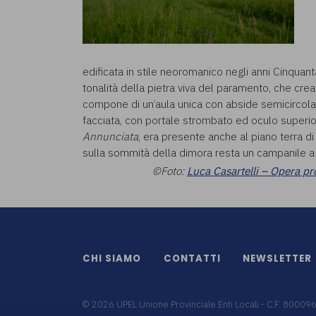
edificata in stile neoromanico negli anni Cinquan
tonalità della pietra viva del paramento, che crea
compone di un’aula unica con abside semicircola
facciata, con portale strombato ed oculo superior
Annunciata
, era presente anche al piano terra di
sulla sommità della dimora resta un campanile a 
©Foto:
Luca Casartelli – Opera pr
CHI SIAMO
CONTATTI
NEWSLETTER
©
2026
UPEL Unione Provinciale Enti Locali - C.F. 8000