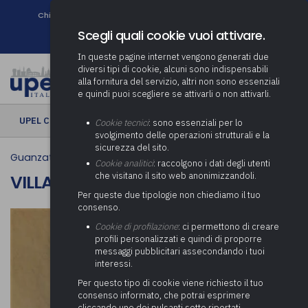
Chi siamo
Come associarsi
DURC e Tracciabilità
Contatti
search
Newsletter
Scegli quali cookie vuoi attivare.
In queste pagine internet vengono generati due
diversi tipi di cookie, alcuni sono indispensabili
alla fornitura del servizio, altri non sono essenziali
e quindi puoi scegliere se attivarli o non attivarli.
UPEL CULTURA
› Villa Cernezzi
Cookie tecnici
: sono essenziali per lo
svolgimento delle operazioni strutturali e la
sicurezza del sito.
Guanzate
Cookie analitici
: raccolgono i dati degli utenti
che visitano il sito web anonimizzandoli.
VILLA CERNEZZI
Per queste due tipologie non chiediamo il tuo
consenso.
Cookie di profilazione
: ci permettono di creare
profili personalizzati e quindi di proporre
messaggi pubblicitari assecondando i tuoi
interessi.
Per questo tipo di cookie viene richiesto il tuo
consenso informato, che potrai esprimere
cliccando uno dei pulsanti sotto riportati,