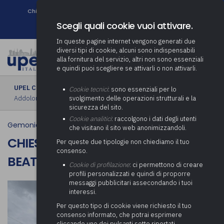
Chi siamo
Come associarsi
DURC e Tracciabilità
Contatti
search
Newsletter
Scegli quali cookie vuoi attivare.
In queste pagine internet vengono generati due
diversi tipi di cookie, alcuni sono indispensabili
alla fornitura del servizio, altri non sono essenziali
e quindi puoi scegliere se attivarli o non attivarli.
UPEL CULTURA
› Chiesa di San Rocco e della Beata Vergine
Cookie tecnici
: sono essenziali per lo
Addolorata
svolgimento delle operazioni strutturali e la
sicurezza del sito.
Cookie analitici
: raccolgono i dati degli utenti
Gemonio
che visitano il sito web anonimizzandoli.
CHIESA DI SAN ROCCO E DELLA
Per queste due tipologie non chiediamo il tuo
consenso.
BEATA VERGINE ADDOLORATA
Cookie di profilazione
: ci permettono di creare
profili personalizzati e quindi di proporre
messaggi pubblicitari assecondando i tuoi
interessi.
Per questo tipo di cookie viene richiesto il tuo
consenso informato, che potrai esprimere
cliccando uno dei pulsanti sotto riportati,