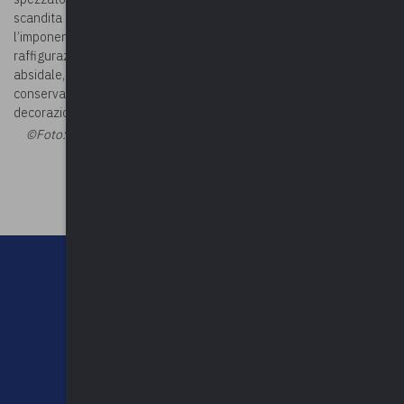
scandita da quattro lesene, che sostengono il cornicione e
l’imponente timpano sommitale. Luminosi gli interni, con numerose
raffigurazioni di santi lungo le pareti e una
Natività
nel catino
absidale, in gran parte opera di Innocente Salvini. La chiesa
conserva inoltre l’antico altare ligneo di San Pietro, con
decorazioni ed intagli realizzate da Bernardino Castelli di Velate.
©Foto:
Carlodell - Opera propria, CC BY-SA 4.0
©Riproduzione
riservata
CHI SIAMO
CONTATTI
NEWSLETTER
PRIVACY POLICY