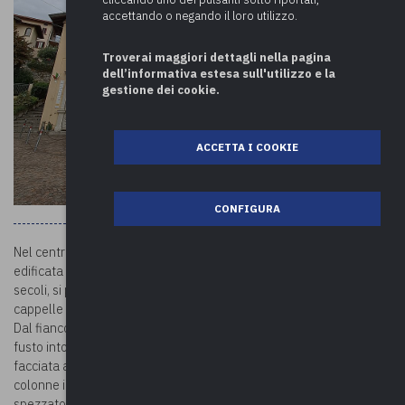
accettando o negando il loro utilizzo.
Troverai maggiori dettagli nella pagina
dell’informativa estesa sull'utilizzo e la
gestione dei cookie.
ACCETTA I COOKIE
CONFIGURA
Nel centro storico di Gemonio si trova l’
attuale parrocchiale
,
edificata tra il Seicento e il Settecento. La chiesa, rivisitata nei
secoli, si presenta oggi con pianta a croce latina, con aula unica,
cappelle laterali, alto tamburo con cupola ed abside semicircolare.
Dal fianco orientale si innalza il campanile, con pietre angolari,
fusto intonacato e cella campanaria in laterizi a vista. Bella la
facciata a capanna, introdotta da un grande pronao ad arco su
colonne ioniche. Al di sotto si colloca il portale con frontone
spezzato ed eleganti decorazioni a fresco. La porzione superiore è