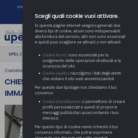
Chi siamo
Come associarsi
DURC e Tracciabilità
Contatti
search
Newsletter
Scegli quali cookie vuoi attivare.
In queste pagine internet vengono generati due
diversi tipi di cookie, alcuni sono indispensabili
alla fornitura del servizio, altri non sono essenziali
e quindi puoi scegliere se attivarli o non attivarli.
UPEL CULTURA
› Chiesa di Maria Santissima Immacolata | Nasca
Cookie tecnici
: sono essenziali per lo
svolgimento delle operazioni strutturali e la
sicurezza del sito.
Castelveccana
Cookie analitici
: raccolgono i dati degli utenti
che visitano il sito web anonimizzandoli.
CHIESA DI MARIA SANTISSIMA
Per queste due tipologie non chiediamo il tuo
IMMACOLATA | NASCA
consenso.
Cookie di profilazione
: ci permettono di creare
profili personalizzati e quindi di proporre
messaggi pubblicitari assecondando i tuoi
interessi.
Per questo tipo di cookie viene richiesto il tuo
consenso informato, che potrai esprimere
cliccando uno dei pulsanti sotto riportati,