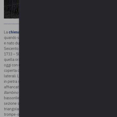
La
chiesa di Maria Santissima Immacolata
risale al XVI secolo,
quando si hanno notizie di un edificio di culto dedicato a San Rocco
e nato durante la peste. In seguito alla nuova epidemia del
Seicento la chiesa subì modifiche, per essere poi ricostruita tra il
1733 – 50. Al termine dei lavori seguì una nuova intitolazione,
quella ora in uso. Sita nella frazione Nasca, la chiesa si presenta
oggi con un’unica ampia navata con abside semicircolare. L’aula è
coperta con volta a botte unghiata ed affiancata da due cappelle
laterali. La facciata, scandita da lesene con capitelli ionici e cornici
in pietra scura, è ricca di decorazioni. L’ingresso architravato è
affiancato da due nicchie con le statue di
San Giuseppe col
Bambino
e di
San Rocco
. Sopra il portale è collocato un
bassorilievo dell’
Annunciazione con l’Arcangelo Gabriele
. Nella
sezione superiore si trova una vetrata policroma e un frontone
triangolare. Ricchissimi gli interni in stile barocco, con affreschi in
trompe-œil, stucchi e capitelli corinzi. Risale al 1967 l’imponente