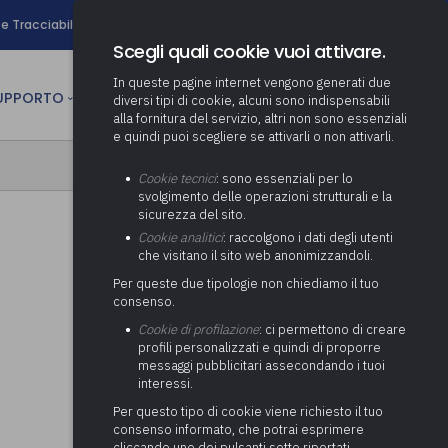
search
e Tracciabilità
Contatti
Newsletter
Scegli quali cookie vuoi attivare.
In queste pagine internet vengono generati due
person
SUPPORTO
CULTURA
AREA RISERVATA
diversi tipi di cookie, alcuni sono indispensabili
alla fornitura del servizio, altri non sono essenziali
e quindi puoi scegliere se attivarli o non attivarli.
ministrativa
Determinazione fondo risorse
Cookie tecnici
: sono essenziali per lo
decentrate
itale
svolgimento delle operazioni strutturali e la
Adeguamento del sistema di
sicurezza del sito.
gestione documentale alle
anziaria
Pratiche previdenziali
Cookie analitici
: raccolgono i dati degli utenti
Gestione IVA
nuove linee guida sul
che visitano il sito web anonimizzandoli.
cnica
documento informatico
Prima assistenza e tutoraggio
Attività di supporto Gare
Gestione IRAP
Per queste due tipologie non chiediamo il tuo
ai comuni per l’attivazione di
 sale convegni
Supporto Responsabile della
consenso.
operazioni di PPP
Controllo Pratiche
Redazione del Bilancio
Protezione dei Dati (RPD,
(Partenariato Pubblico
Cookie di profilazione
: ci permettono di creare
Energetiche (ex Legge 10/91)
Consolidato
altrimenti denominato Data
Privato)
profili personalizzati e quindi di proporre
Protection Officer, DPO)
messaggi pubblicitari assecondando i tuoi
Controllo Pratiche Sismiche
Relazione di fine e inizio
Società e organismi
interessi.
mandato
Supporto transizione al
partecipati: tutoraggio agli
digitale
adempimenti degli enti locali
Per questo tipo di cookie viene richiesto il tuo
Supporto alla predisposizione
consenso informato, che potrai esprimere
del Piano Economico-
cliccando uno dei pulsanti sotto riportati,