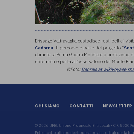
Brissago Valtravaglia custodisce resti bellici, visib
Cadorna
. Il percorso è parte del progetto “
Sent
durante la Prima Guerra Mondiale a protezione del
chilometri e porta all’osservatorio del Monte Pia
©Foto:
Benreis at wikivoyage sh
CHI SIAMO
CONTATTI
NEWSLETTER
©
2026
UPEL Unione Provinciale Enti Locali - C.F. 8000
Ente iscritto all'albo degli operatori accreditati per la