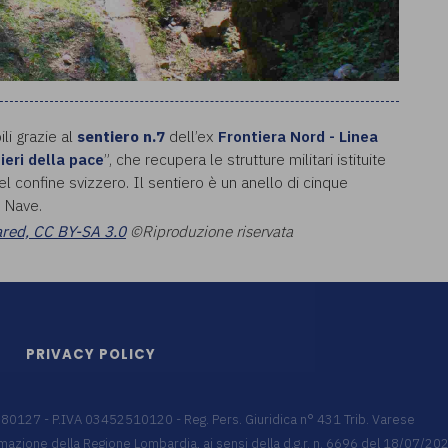
ili grazie al
sentiero n.7
dell’ex
Frontiera Nord - Linea
ieri della pace
”, che recupera le strutture militari istituite
 confine svizzero. Il sentiero è un anello di cinque
n Nave.
ared, CC BY-SA 3.0
©Riproduzione riservata
PRIVACY POLICY
9680127 - P.IVA 03452510120 - Reg. Pers. Giuridica n° 431 Trib. Varese
 formazione della Regione Lombardia, ai sensi della d.g.r. n. 6696 del 18/07/2