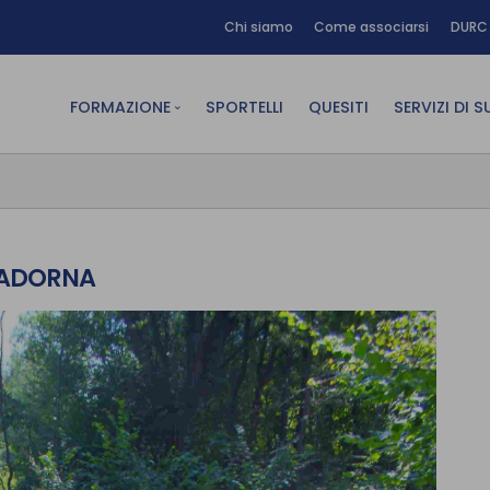
Chi siamo
Come associarsi
DURC 
FORMAZIONE
SPORTELLI
QUESITI
SERVIZI DI 
FAD sincrona (in diretta)
Area Am
FAD asincrona (e-learning)
Area Dig
Formazione obbligatoria
Area Fin
 CADORNA
Formazione in aula
Area Te
Formazione in house
Affitto
Piano formativo gratuito
associati
Archivio Formazione