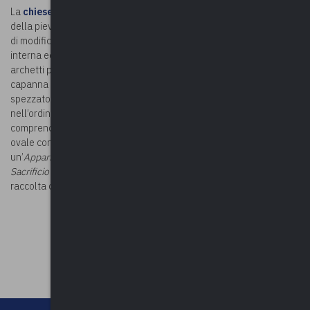
La
chiesetta di Sant’Alessandro
ha origine con la formazione
della pieve di Angera nel VI secolo, ma la struttura attuale è frutto
di modifiche successive. L’edificio presenta una piccola aula
interna ed è affiancato da un campanile romanico, con feritoie ed
archetti pensili in specchiatura. Semplice la facciata, con profilo a
capanna e decorazioni barocche, riconoscibili nel frontone
spezzato del portale e nelle volute della vetrata artistica
nell’ordine superiore. Il ricco apparato decorativo interno
comprende affreschi settecenteschi e del tardo Cinquecento: un
ovale con il viso di Maria, l’
Immacolata tra quattro santi
,
un’
Apparizione di Fatima
e, nel presbiterio, gli Evangelisti, il
Sacrificio di Isacco
, Giosuè e Caleb, l’Angelo che appare a Elia e la
raccolta della manna.
©Foto:
Torsade de Pointes - Opera propria, CC0
©Riproduzione riservata