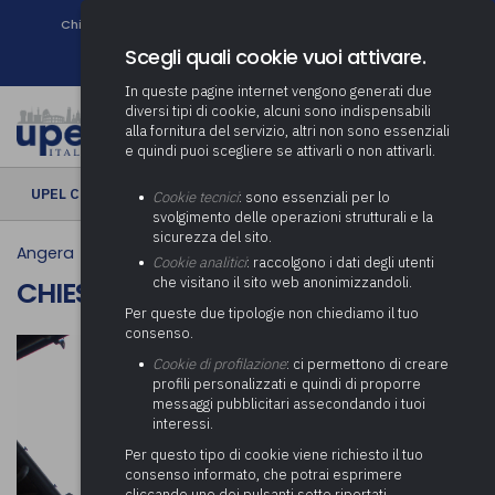
Chi siamo
Come associarsi
DURC e Tracciabilità
Contatti
search
Newsletter
Scegli quali cookie vuoi attivare.
In queste pagine internet vengono generati due
diversi tipi di cookie, alcuni sono indispensabili
alla fornitura del servizio, altri non sono essenziali
e quindi puoi scegliere se attivarli o non attivarli.
UPEL CULTURA
› Chiesa di Sant’Alessandro
Cookie tecnici
: sono essenziali per lo
svolgimento delle operazioni strutturali e la
sicurezza del sito.
Angera
Cookie analitici
: raccolgono i dati degli utenti
che visitano il sito web anonimizzandoli.
CHIESA DI SANT’ALESSANDRO
Per queste due tipologie non chiediamo il tuo
consenso.
Cookie di profilazione
: ci permettono di creare
profili personalizzati e quindi di proporre
messaggi pubblicitari assecondando i tuoi
interessi.
Per questo tipo di cookie viene richiesto il tuo
consenso informato, che potrai esprimere
cliccando uno dei pulsanti sotto riportati,