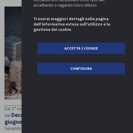
accettando o negando il loro utilizzo.
Troverai maggiori dettagli nella pagina
dell’informativa estesa sull'utilizzo e la
gestione dei cookie.
ACCETTA I COOKIE
CONFIGURA
Dal 1° novembre 2021 entreranno in vigore le disposizioni previste
Decreto del Ministero del Lavoro n. 143 del 25
dal
giugno 2021
, attuativo dell’art. 8 comma 10-bis del DL
Semplificazioni 2020 (DL n. 76/2020), con il quale viene definito un