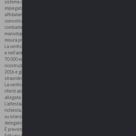
sistema di verifica della congruità dell’incidenza della manodopera
impiegata nella realizzazione di lavori edili, eseguiti da imprese
affidatarie, in appalto o subappalto, ovvero da lavoratori autonomi
coinvolti nella loro esecuzione. Il provvedimento punta a
combattere il fenomeno del lavoro nero in edilizia e a far sì che la
manodopera utilizzata nei cantieri edili sia effettivamente in
misura proporzionata all’incarico affidato all’impresa.
La verifica della congruità si applica nell’ambito dei lavori pubblici
e nell’ambito dei lavori privati il cui valore sia pari o superiore a
70.000 euro. Restano, invece, esclusi i lavori affidati per la
ricostruzione delle aree territoriali colpite dagli eventi sismici del
2016 e già oggetto di specifiche ordinanze del Commissario
straordinario del Governo.
La verifica è eseguita in relazione agli indici minimi di congruità
riferiti alle singole categorie di lavori, riportati nella Tabella
allegata all’Accordo collettivo del 10 settembre 2020.
L’attestazione di congruità è rilasciata, entro 10 giorni dalla
richiesta, dalla Cassa Edile/Edilcassa territorialmente competente,
su istanza dell’impresa affidataria o del soggetto da essa
delegato oppure del committente.
È previsto un meccanismo di regolarizzazione: la Cassa Edile/
Edilcassa invita l’impresa a regolarizzare la propria posizione entro