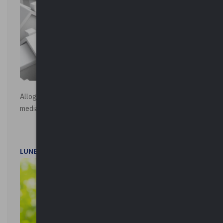
Alloggi di Edilizia Residenziale Pubblica - Vendita all'asta
mediante procedura asincrona telematica
LUNEDì 20 LUGLIO 2026