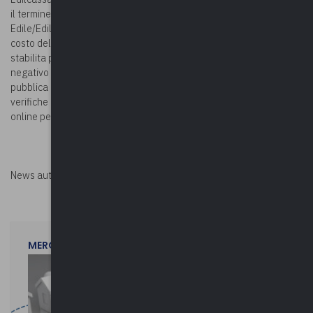
il termine di 15 giorni, attraverso il versamento in Cassa
Edile/Edilcassa dell’importo corrispondente alla differenza di
costo del lavoro necessaria per raggiungere la percentuale
stabilita per la congruità. In mancanza di regolarizzazione, l’esito
negativo della verifica di congruità riferita alla singola opera,
pubblica o privata, incide, dalla data di emissione, sulle successive
verifiche di regolarità contributiva finalizzate al rilascio del DURC
online per l’impresa affidataria.
News autorizzata da
Perksolution
MERCOLEDì 29 LUGLIO 2026