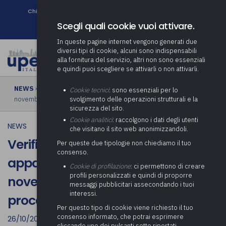
Chi siamo
Come associarsi
DURC e Tracciabilità
Contatti
search
Newsletter
Scegli quali cookie vuoi attivare.
In queste pagine internet vengono generati due
diversi tipi di cookie, alcuni sono indispensabili
alla fornitura del servizio, altri non sono essenziali
e quindi puoi scegliere se attivarli o non attivarli.
NEWS
› Verifica congruità manodopera appalti e subappalti, dal 1°
Cookie tecnici
: sono essenziali per lo
novembre 2021 la nuova procedura
svolgimento delle operazioni strutturali e la
sicurezza del sito.
Cookie analitici
: raccolgono i dati degli utenti
NEWS
che visitano il sito web anonimizzandoli.
Verifica congruità manodopera
Per queste due tipologie non chiediamo il tuo
consenso.
appalti e subappalti, dal 1°
Cookie di profilazione
: ci permettono di creare
profili personalizzati e quindi di proporre
novembre 2021 la nuova
messaggi pubblicitari assecondando i tuoi
interessi.
procedura
Per questo tipo di cookie viene richiesto il tuo
consenso informato, che potrai esprimere
26/10/2021
cliccando uno dei pulsanti sotto riportati,