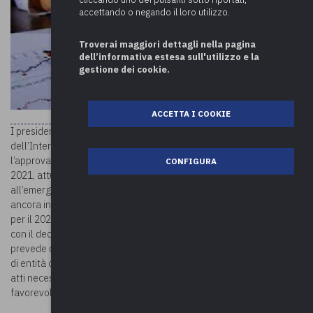
accettando o negando il loro utilizzo.
Troverai maggiori dettagli nella pagina
dell’informativa estesa sull'utilizzo e la
gestione dei cookie.
ACCETTA I COOKIE
I presidenti nazionali di ANCI e UPI hanno chiesto al Ministro
dell’Interno, Luciana Lamorgese, di prorogare il termine per
l’approvazione del bilancio di previsione degli enti locali per l’anno
CONFIGURA
2021, attualmente fissato al 31 marzo 2021. La richiesta è legata
all’emergenza sanitaria in corso, in quadro complessivamente
ancora incerto sul versante delle risorse effettivamente disponibili
per il 2021, che dovrebbe trovare auspicabilmente sistemazione
con il decreto Sostegni di prossima emanazione. La richiesta
prevede di posticipare i termini di approvazione del bilancio, anche
di entità contenuta, al fine di consentire agli enti di predisporre gli
atti necessari in un contesto finanziario ed operativo più
favorevole.