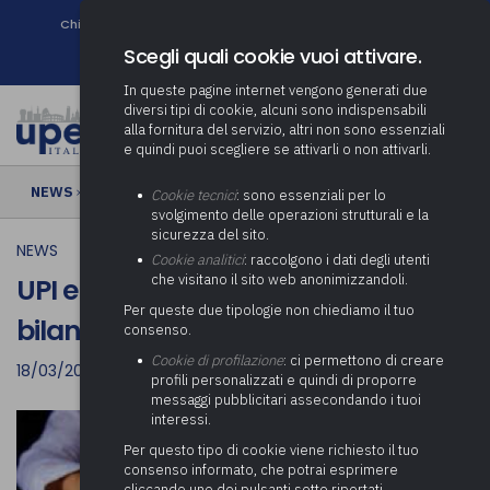
Chi siamo
Come associarsi
DURC e Tracciabilità
Contatti
search
Newsletter
Scegli quali cookie vuoi attivare.
In queste pagine internet vengono generati due
diversi tipi di cookie, alcuni sono indispensabili
alla fornitura del servizio, altri non sono essenziali
e quindi puoi scegliere se attivarli o non attivarli.
NEWS
› UPI e ANCI: Richiesta proroga bilanci 2021
Cookie tecnici
: sono essenziali per lo
svolgimento delle operazioni strutturali e la
sicurezza del sito.
NEWS
Cookie analitici
: raccolgono i dati degli utenti
che visitano il sito web anonimizzandoli.
UPI e ANCI: Richiesta proroga
Per queste due tipologie non chiediamo il tuo
bilanci 2021
consenso.
Cookie di profilazione
: ci permettono di creare
18/03/2021
profili personalizzati e quindi di proporre
messaggi pubblicitari assecondando i tuoi
interessi.
Per questo tipo di cookie viene richiesto il tuo
consenso informato, che potrai esprimere
cliccando uno dei pulsanti sotto riportati,