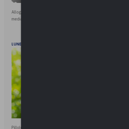
Alloggi di Edilizia Residenziale Pubblica - Vendita all'asta
mediante procedura asincrona telematica
LUNEDì 20 LUGLIO 2026
Pillole ambientali | 2026