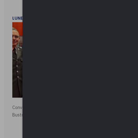
LUNEDì 1 DICEMBRE 2025
Convegno “La Polizia Locale per la sicurezza della città”,
Busto Arsizio