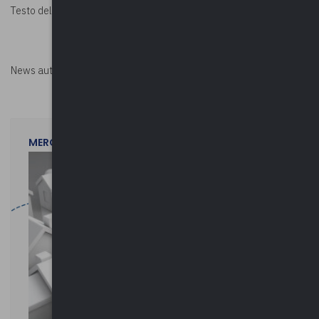
Lettera Anci- Upi
Testo della
News autorizzata da
Perksolution
MERCOLEDì 29 LUGLIO 2026