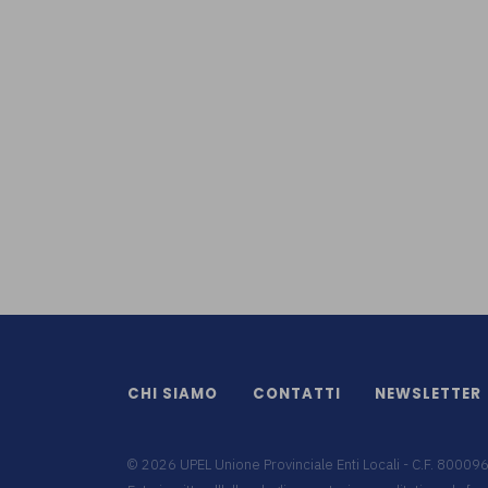
CHI SIAMO
CONTATTI
NEWSLETTER
©
2026
UPEL Unione Provinciale Enti Locali - C.F. 8000