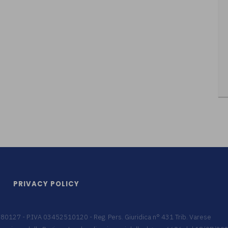
PRIVACY POLICY
9680127 - P.IVA 03452510120 - Reg. Pers. Giuridica n° 431 Trib. Varese