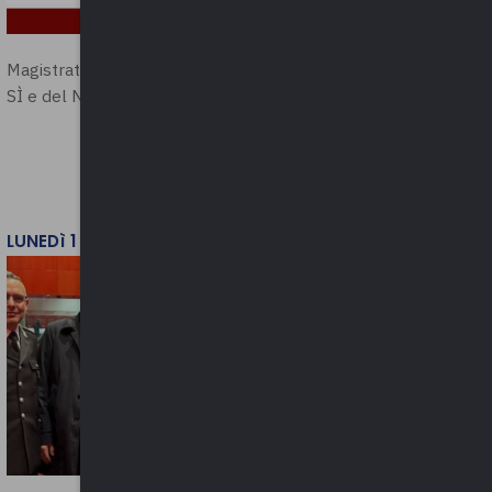
Magistratura e Costituzione. Le ragioni del
SÌ e del NO
LUNEDì 1 DICEMBRE 2025