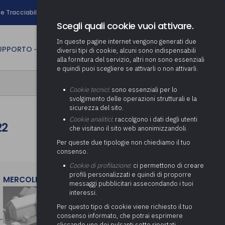
search
e Tracciabilità
Contatti
Newsletter
Scegli quali cookie vuoi attivare.
In queste pagine internet vengono generati due
person
SUPPORTO
CULTURA
AREA RISERVATA
diversi tipi di cookie, alcuni sono indispensabili
alla fornitura del servizio, altri non sono essenziali
e quindi puoi scegliere se attivarli o non attivarli.
ministrativa
Determinazione fondo risorse
Cookie tecnici
: sono essenziali per lo
decentrate
itale
svolgimento delle operazioni strutturali e la
Adeguamento del sistema di
sicurezza del sito.
gestione documentale alle
anziaria
Pratiche previdenziali
Cookie analitici
: raccolgono i dati degli utenti
Gestione IVA
22
nuove linee guida sul
che visitano il sito web anonimizzandoli.
cnica
documento informatico
Prima assistenza e tutoraggio
Attività di supporto Gare
Gestione IRAP
Per queste due tipologie non chiediamo il tuo
ai comuni per l’attivazione di
 sale convegni
Supporto Responsabile della
consenso.
operazioni di PPP
Controllo Pratiche
Redazione del Bilancio
Protezione dei Dati (RPD,
(Partenariato Pubblico
Cookie di profilazione
: ci permettono di creare
Energetiche (ex Legge 10/91)
Consolidato
altrimenti denominato Data
Privato)
profili personalizzati e quindi di proporre
Protection Officer, DPO)
MERCOLEDì 29 LUGLIO 2026
messaggi pubblicitari assecondando i tuoi
Controllo Pratiche Sismiche
Relazione di fine e inizio
Società e organismi
interessi.
mandato
Supporto transizione al
partecipati: tutoraggio agli
digitale
adempimenti degli enti locali
Per questo tipo di cookie viene richiesto il tuo
Supporto alla predisposizione
consenso informato, che potrai esprimere
del Piano Economico-
cliccando uno dei pulsanti sotto riportati,