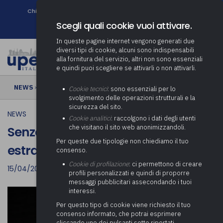
Chi siamo
Come associarsi
DURC e Tracciabilità
Contatti
search
Newsletter
Scegli quali cookie vuoi attivare.
In queste pagine internet vengono generati due
diversi tipi di cookie, alcuni sono indispensabili
alla fornitura del servizio, altri non sono essenziali
e quindi puoi scegliere se attivarli o non attivarli.
NEWS
› Senza gara niente affidamenti estranei all’appalto iniziale
Cookie tecnici
: sono essenziali per lo
svolgimento delle operazioni strutturali e la
sicurezza del sito.
NEWS
Cookie analitici
: raccolgono i dati degli utenti
che visitano il sito web anonimizzandoli.
Senza gara niente affidamenti
Per queste due tipologie non chiediamo il tuo
estranei all’appalto iniziale
consenso.
Cookie di profilazione
: ci permettono di creare
15/04/2022
profili personalizzati e quindi di proporre
messaggi pubblicitari assecondando i tuoi
interessi.
Per questo tipo di cookie viene richiesto il tuo
consenso informato, che potrai esprimere
cliccando uno dei pulsanti sotto riportati,