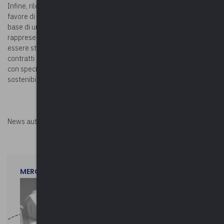
Infine, rileva l’Anac, la costruzione dei campi di padel disposta in
favore di un operatore economico diverso dall’aggiudicatario, sulla
base di una generica proposta contenuta nell’offerta tecnica,
rappresenta una variante non consentita dalla legge oltre ad
essere stata decisa senza le garanzie richieste dalle regole dei
contratti pubblici, sia per quanto riguarda la scelta degli offerenti
con specifici requisiti e sia per il vaglio di un’offerta concreta e
sostenibile dal punto di vista tecnico ed economico finanziario.
News autorizzata da
Perksolution
MERCOLEDì 29 LUGLIO 2026