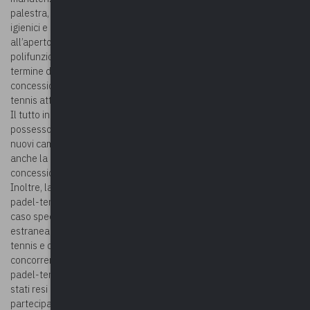
palestra, della saletta riunioni, del campo di calcetto, di servizi
igienici e spogliatoi, del parcheggio, di una struttura per feste
all’aperto, del parco giochi, della sala tempo libero e del salone
polifunzionale. La stazione appaltante (comune) ha approvato, al
termine dell’aggiudicazione, la proposta della società
concessionaria di realizzare e gestire anche due campi da padel-
tennis attraverso l’ingresso di un soggetto terzo ad essa affiliato.
Il tutto in assenza di un piano finanziario e senza verificare il
possesso dei requisiti della società terza chiamata a realizzare i
nuovi campi. La stazione appaltante ha affidato alla stessa società
anche la gestione del bar del centro sportivo, non ricompresa nella
concessione originaria.
Inoltre, la decisione di consentire la costruzione dei campi di
padel-tennis e di gestire il bar senza negoziazione, Un rischio, nel
caso specifico, ancora più rilevante a fronte della possibilità,
estranea alla concessione originaria, di costruire i campi di padel-
tennis e di gestire il bar senza negoziazione viola i principi di
concorrenza e trasparenza perché se la costruzione dei campi di
padel-tennis e la gestione del bar senza negoziazione fossero
stati resi noti a priori avrebbero consentito una maggiore
partecipazione degli operatori economici.