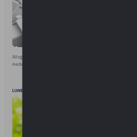
Alloggi di Edilizia Residenziale Pubblica - Vendita all'asta
mediante procedura asincrona telematica
LUNEDì 20 LUGLIO 2026