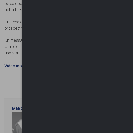
force dedicata all'accompagnamento dei piccoli e medi comuni
nella trasformazione digitale.
Un'occasione per conoscere meglio il lavoro dell'associazione e le
prospettive future per la pubblica amministrazione locale.
Un messaggio chiaro ai Sindaci: "Trovarci più spesso, confrontarci.
Oltre le divisioni politiche, abbiamo tutti gli stessi problemi da
risolvere."
Video integrale sul canale YouTube di VareseNews
MERCOLEDì 29 LUGLIO 2026