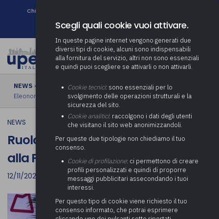
Chi siamo
Come associarsi
DURC e Tracciabilità
Contatti
search
Newsletter
Scegli quali cookie vuoi attivare.
In queste pagine internet vengono generati due
diversi tipi di cookie, alcuni sono indispensabili
alla fornitura del servizio, altri non sono essenziali
e quindi puoi scegliere se attivarli o non attivarli.
NEWS
› Ruolo e missioni di Upel - Intervista alla Presidente
Cookie tecnici
: sono essenziali per lo
Eleonora Paolelli
svolgimento delle operazioni strutturali e la
sicurezza del sito.
Cookie analitici
: raccolgono i dati degli utenti
NEWS
che visitano il sito web anonimizzandoli.
Ruolo e missioni di Upel - Intervista
Per queste due tipologie non chiediamo il tuo
consenso.
alla Presidente Eleonora Paolelli
Cookie di profilazione
: ci permettono di creare
profili personalizzati e quindi di proporre
12/11/2025
messaggi pubblicitari assecondando i tuoi
interessi.
Per questo tipo di cookie viene richiesto il tuo
consenso informato, che potrai esprimere
cliccando uno dei pulsanti sotto riportati,