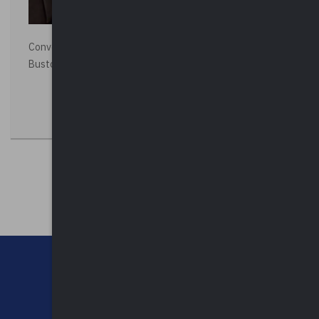
Convegno “La Polizia Locale per la sicurezza della città”,
Busto Arsizio
CHI SIAMO
CONTATTI
NEWSLETTER