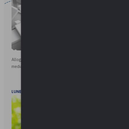
Alloggi di Edilizia Residenziale Pubblica - Vendita all'asta
mediante procedura asincrona telematica
LUNEDì 20 LUGLIO 2026