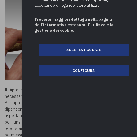
accettando o negando il loro utilizzo.
Troverai maggiori dettagli nella pagina
dell’informativa estesa sull'utilizzo e la
gestione dei cookie.
ACCETTA I COOKIE
CONFIGURA
Il Dipartimento della Funzione Pubblica rende noto che a causa di
necessari interventi di manutenzione tecnica dell’applicativo
Perlapa, il termine per l’invio delle informazioni relative ai
dipendenti che, nell’anno 2020, hanno fruito di permessi,
aspettative e distacchi sindacali nonché di aspettative e permessi
per funzioni pubbliche elettive (GEDAP), e per l’invio dei dati
relativi ai dipendenti pubblici che, nell’anno 2020, hanno fruito dei
permessi per l’assistenza a persone disabili o per sé stessi se