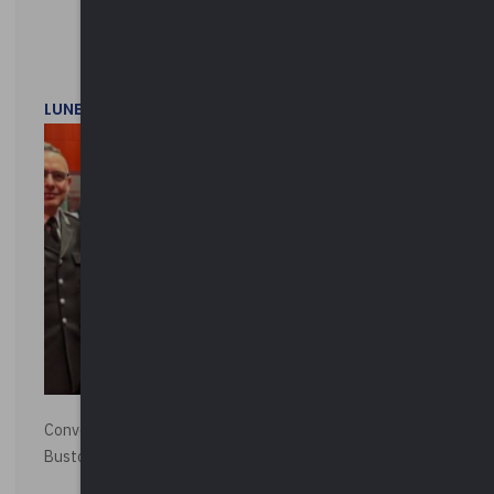
LUNEDì 1 DICEMBRE 2025
Convegno “La Polizia Locale per la sicurezza della città”,
Busto Arsizio