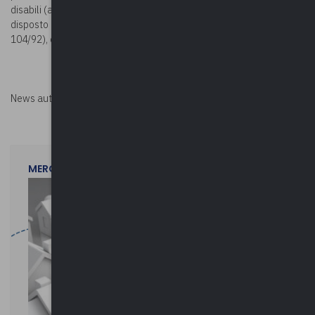
disabili (art. 33 della legge n. 104 del 1992), sulla base di quanto
disposto dall’art. 24 della legge n. 183 del 2010 (Permessi ex lege
104/92), è prorogato al 15 luglio 2021.
News autorizzata da
Perksolution
MERCOLEDì 29 LUGLIO 2026