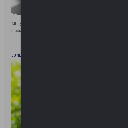
Alloggi di Edilizia Residenziale Pubblica - Vendita all'asta
mediante procedura asincrona telematica
LUNEDì 20 LUGLIO 2026