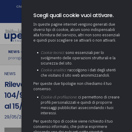
Chi siamo
Come associarsi
DURC e Tracciabilità
Contatti
search
Newsletter
Scegli quali cookie vuoi attivare.
In queste pagine internet vengono generati due
diversi tipi di cookie, alcuni sono indispensabili
alla fornitura del servizio, altri non sono essenziali
e quindi puoi scegliere se attivarli o non attivarli.
NEWS
› Rilevazione Permessi ex-lege 104/92 e GEDAP, termine
Cookie tecnici
: sono essenziali per lo
prorogato al 15/07/2021
svolgimento delle operazioni strutturali e la
sicurezza del sito.
Cookie analitici
: raccolgono i dati degli utenti
NEWS
che visitano il sito web anonimizzandoli.
Rilevazione Permessi ex-lege
Per queste due tipologie non chiediamo il tuo
consenso.
104/92 e GEDAP, termine prorogato
Cookie di profilazione
: ci permettono di creare
profili personalizzati e quindi di proporre
al 15/07/2021
messaggi pubblicitari assecondando i tuoi
interessi.
29/05/2021
Per questo tipo di cookie viene richiesto il tuo
consenso informato, che potrai esprimere
cliccando uno dei pulsanti sotto riportati,