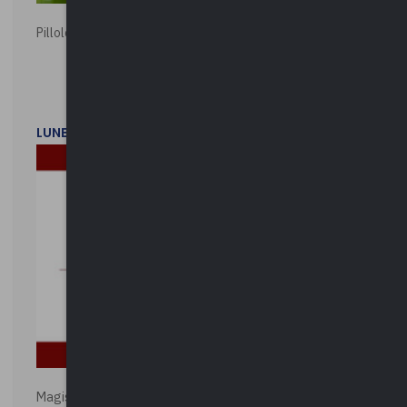
Pillole ambientali | 2026
LUNEDì 2 FEBBRAIO 2026
Magistratura e Costituzione. Le ragioni del SÌ e del NO