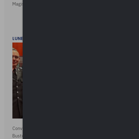
Magistratura e Costituzione. Le ragioni del SÌ e del NO
LUNEDì 1 DICEMBRE 2025
Convegno “La Polizia Locale per la sicurezza della città”,
Busto Arsizio