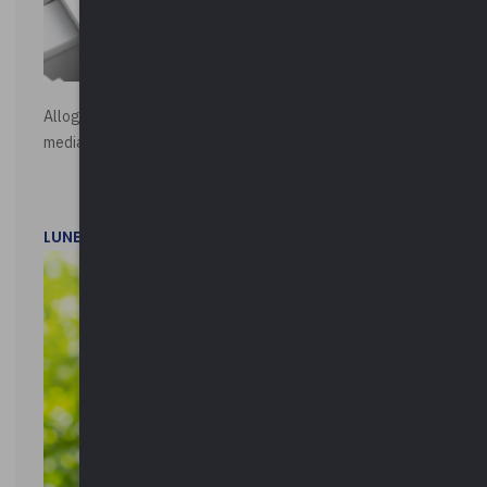
Alloggi di Edilizia Residenziale Pubblica - Vendita all'asta
mediante procedura asincrona telematica
LUNEDì 20 LUGLIO 2026