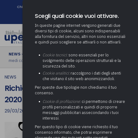
Chi siamo
Come associarsi
DURC e Tracciabilità
Contatti
search
Newsletter
Scegli quali cookie vuoi attivare.
In queste pagine internet vengono generati due
diversi tipi di cookie, alcuni sono indispensabili
alla fornitura del servizio, altri non sono essenziali
e quindi puoi scegliere se attivarli o non attivarli.
NEWS
› Richiesta Anpci proroga rendiconto 2020 per i piccoli e
Cookie tecnici
: sono essenziali per lo
medi comuni
svolgimento delle operazioni strutturali e la
sicurezza del sito.
Cookie analitici
: raccolgono i dati degli utenti
NEWS
che visitano il sito web anonimizzandoli.
Richiesta Anpci proroga rendiconto
Per queste due tipologie non chiediamo il tuo
consenso.
2020 per i piccoli e medi comuni
Cookie di profilazione
: ci permettono di creare
profili personalizzati e quindi di proporre
29/03/2021
messaggi pubblicitari assecondando i tuoi
interessi.
Per questo tipo di cookie viene richiesto il tuo
consenso informato, che potrai esprimere
cliccando uno dei pulsanti sotto riportati,