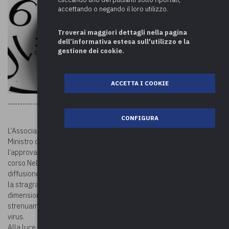
accettando o negando il loro utilizzo.
Troverai maggiori dettagli nella pagina
dell’informativa estesa sull'utilizzo e la
gestione dei cookie.
ACCETTA I COOKIE
CONFIGURA
L’Associazione nazionale piccoli comuni d’Italia ha inoltrato, al
Ministro dell’Interno, una richiesta di proroga del termine per
l’approvazione del conto consuntivo 2020 al 30 giugno dell’anno in
corso Nell’attuale situazione emergenziale dovuta alla continua
diffusione del contagio Covid-19, figurano in prima linea i sindaci,
la stragrande maggioranza dei quali di comuni di piccole e medie
dimensioni che, nonostante le note difficoltà, stanno
strenuamente fronteggiando nei propri territori l’avanzata del
virus.
Alla luce di quanto sopra, l’Associazione ritiene opportuno un