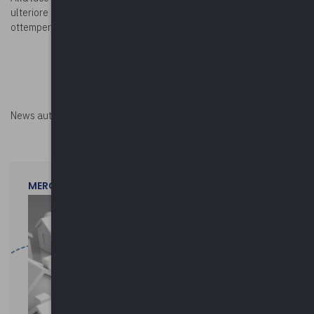
ulteriore lasso di tempo al fine di consentire loro di poter
ottemperare all’attuazione degli adempimenti contabili previsti.
News autorizzata da
Perksolution
MERCOLEDì 29 LUGLIO 2026