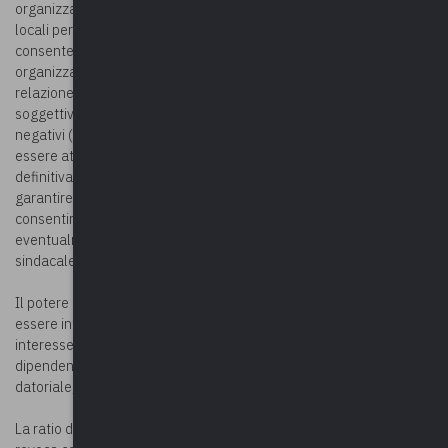
organizzative(art. 9, del CCNL Comparto Regioni e Autonomie
locali per il personale non dirigente del 31.3.1999, così rubricato)
consente espressamente la revoca dell’incarico di posizione
organizzativa, prima della scadenza, con atto scritto e motivato, in
relazione a intervenuti mutamenti organizzativi ovvero per motivi
soggettivi riconducibili allo specifico accertamento di risultati
negativi (co. 3). Il successivo comma dispone che, in tal caso, deve
essere attivata una procedura di contestazione, prima della
definitiva formalizzazione della valutazione non positiva, per
garantire il necessario contraddittorio sulle contestazioni e
consentire al dipendente di fornire le proprie valutazioni e di
eventualmente avvalersi dell’assistenza di un’organizzazione
sindacale (art. 9, co. 4).
Il potere discrezionale del datore di lavoro pubblico non deve
essere inteso come potere autoritativo, tale da degradare ad
interesse legittimo la posizione soggettiva del pubblico
dipendente o di porlo in condizione di mera soggezione al potere
datoriale, tanto più quando dalla scelta si passi alla revoca.
La ratio della disposizione contrattuale citata, nel prevedere la