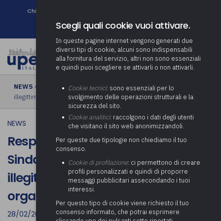
Chi siamo
Come associarsi
DURC e Tracciabilità
Contatti
search
Newsletter
Scegli quali cookie vuoi attivare.
In queste pagine internet vengono generati due
diversi tipi di cookie, alcuni sono indispensabili
alla fornitura del servizio, altri non sono essenziali
e quindi puoi scegliere se attivarli o non attivarli.
NEWS
› Responsabilità erariale per il Sindaco in caso di revoca
Cookie tecnici
: sono essenziali per lo
illegittima di una posizione organizzativa
svolgimento delle operazioni strutturali e la
sicurezza del sito.
Cookie analitici
: raccolgono i dati degli utenti
NEWS
che visitano il sito web anonimizzandoli.
Responsabilità erariale per il
Per queste due tipologie non chiediamo il tuo
consenso.
Sindaco in caso di revoca
Cookie di profilazione
: ci permettono di creare
profili personalizzati e quindi di proporre
illegittima di una posizione
messaggi pubblicitari assecondando i tuoi
interessi.
organizzativa
Per questo tipo di cookie viene richiesto il tuo
consenso informato, che potrai esprimere
28/02/2023
cliccando uno dei pulsanti sotto riportati,