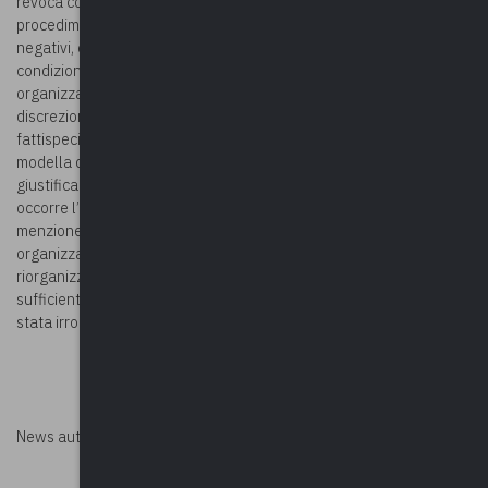
revoca con atto scritto e motivato, nonché la
procedimentalizzazione delle contestazioni circa i risultati
negativi, è evidentemente quella di porre il dipendente in
condizione di comprendere le ragioni per le quali la posizione
organizzativa è stata revocata e di valutare se il potere
discrezionale del datore sia stato esercitato in una delle
fattispecie previste dalle parti collettive; la motivazione, quindi, si
modella diversamente a seconda delle diverse ipotesi che
giustificano la revoca e, quindi, se per la violazione delle direttive
occorre l’indicazione degli ordini violati, per i risultati negativi la
menzione dei dati dai quali il giudizio è stato tratto, per la modifica
organizzativa il richiamo ai provvedimenti che quella
riorganizzazione hanno attuato, per la sanzione disciplinare è
sufficiente la menzione del provvedimento con il quale la stessa è
stata irrogata.
News autorizzata da
Perksolution