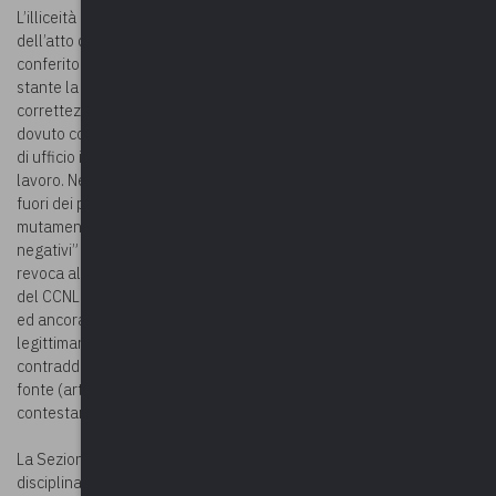
L’illiceità della condotta è insita nell’adozione da parte del Sindaco
dell’atto di revoca della posizione organizzativa in precedenza
conferito alla dipendente, atto da reputarsi certamente illegittimo,
stante la sua contrarietà quale atto datoriale ai principi di lealtà e
correttezza e alle disposizioni pattizie in materia cui avrebbe
dovuto conformarsi, e dunque contrario, per tale motivo, ai doveri
di ufficio incombenti sul titolare della carica di Sindaco e datore di
lavoro. Nel caso di specie, l’atto di revoca è stato adottato al di
fuori dei presupposti di legge, ossia senza che ricorressero “i
mutamenti organizzativi” o lo “specifico accertamento di risultati
negativi” – costituenti le eventuali ipotesi di giusta causa della
revoca alla stregua della disciplina contrattuale (art. 9, comma 3,
del CCNL 31 marzo 1999) cui la parte datoriale deve conformarsi –
ed ancora senza alcuna motivazione in relazione a tali presupposti
legittimanti e senza alcun rispetto della garanzia del
contraddittorio, garanzia espressamente prevista dalla suddetta
fonte (art. 9, c. 4, del citato CCNL) nell’ipotesi in cui si intenda
contestare una valutazione negativa.
La Sezione ricorda che la disposizione contrattuale recante la
disciplina del Conferimento e revoca degli incarichi per le posizioni