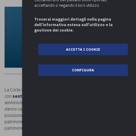
accettando o negando il loro utilizzo.
Troverai maggiori dettagli nella pagina
dell’informativa estesa sull'utilizzo e la
gestione dei cookie.
ACCETTA I COOKIE
CONFIGURA
La Corte dei conti, Sez. Giurisdizionale per la Regione Sicilia,
con
sentenza n. 89/2023
, ha riconosciuto la responsabilità
amministrativa del Sindaco, con conseguente risarcimento del
danno causato al Comune, per la revoca illegittima di una
posizione organizzativa e con essa della retribuzione (danno
patrimoniale) e del prestigio professionale (danno non
patrimoniale) sotteso all’incarico.