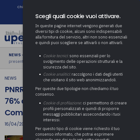
Chi siamo
Come associarsi
DURC e Tracciabilità
Contatti
search
Newsletter
Scegli quali cookie vuoi attivare.
In queste pagine internet vengono generati due
diversi tipi di cookie, alcuni sono indispensabili
alla fornitura del servizio, altri non sono essenziali
e quindi puoi scegliere se attivarli o non attivarli.
NEWS
› PNRR, chiuso il bando asili nido. Più 76% di domande
Cookie tecnici
: sono essenziali per lo
presentate dai Comuni
svolgimento delle operazioni strutturali e la
sicurezza del sito.
Cookie analitici
: raccolgono i dati degli utenti
NEWS
che visitano il sito web anonimizzandoli.
PNRR, chiuso il bando asili nido. Più
Per queste due tipologie non chiediamo il tuo
consenso.
76% di domande presentate dai
Cookie di profilazione
: ci permettono di creare
profili personalizzati e quindi di proporre
Comuni
messaggi pubblicitari assecondando i tuoi
interessi.
16/04/2022
Per questo tipo di cookie viene richiesto il tuo
consenso informato, che potrai esprimere
cliccando uno dei pulsanti sotto riportati,