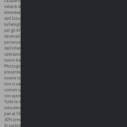
La quantità di risorse richieste ammonta a un totale di circa 2
miliardi di euro sui 2,4 disponibili. I 400 milioni residui andranno
immediatamente ricollocati. Con un decreto firmato dal Ministro
dell’Istruzione, di concerto con il Ministro per le Pari opportunità e
la Famiglia, il Ministro per il Sud, la Coesione territoriale e il Ministro
per gli Affari regionali e le Autonomie saranno
destinati all’ulteriore finanziamento delle candidature già
pervenute nell’ambito del bando PNRR per l’incremento dei poli
dell’infanzia per la fascia 0-6 anni. In seguito a questa prima
operazione, circa 70 milioni ancora residui saranno oggetto di un
nuovo bando per gli asili nido destinato ai Comuni delle Regioni del
Mezzogiorno, con priorità a Basilicata, Molise, Sicilia, che hanno
presentato meno candidature rispetto al budget che poteva
essere loro assegnato in base alle risorse disponibili nel Pnrr. Per
loro ci sarà un ulteriore avviso con scadenza a fine maggio, e i
comuni saranno accompagnati nella presentazione delle proposte
con specifiche azioni di supporto.
Tutte le risorse del Pnrr Istruzione previste per il segmento
educativo da 0 a 6 anni saranno utilizzate garantendo la quota
pari al 55,29% dei fondi a favore del Mezzogiorno, superiore al
40% previsto dai bandi del Pnrr nazionale.
In particolare, vengono coperte tutte le candidature presentate