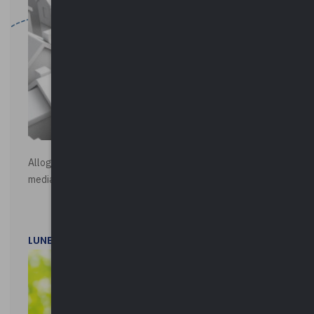
Alloggi di Edilizia Residenziale Pubblica - Vendita all'asta
mediante procedura asincrona telematica
LUNEDì 20 LUGLIO 2026