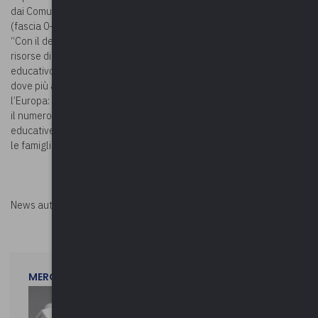
dai Comuni delle Regioni del Mezzogiorno, sia per gli asili nido
(fascia 0-2 anni) sia per i poli dell’infanzia (fascia 0-6 anni).
“Con il decreto che abbiamo predisposto all’esito dei bandi le
risorse disponibili saranno destinate al potenziamento del sistema
educativo, mantenendo la quota del 55,29% nel Mezzogiorno,
dove più alto è il bisogno. Rispettiamo gli impegni presi con
l’Europa: tutte le risorse disponibili vengono utilizzate. Aumentare
il numero di posti negli asili nido significa dare più opportunità
educative per le bambine e i bambini su tutto il territorio, sostenere
le famiglie e l’occupazione femminile”, ha concluso il Ministro.
News autorizzata da
Perksolution
MERCOLEDì 29 LUGLIO 2026