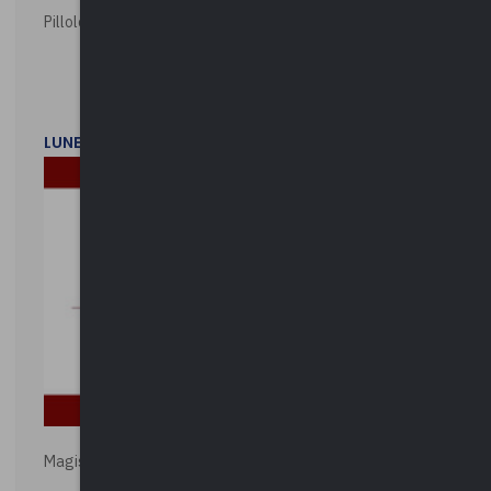
Pillole ambientali | 2026
LUNEDì 2 FEBBRAIO 2026
Magistratura e Costituzione. Le ragioni del SÌ e del NO