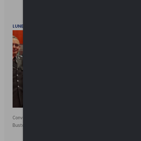
LUNEDì 1 DICEMBRE 2025
Convegno “La Polizia Locale per la sicurezza della città”,
Busto Arsizio