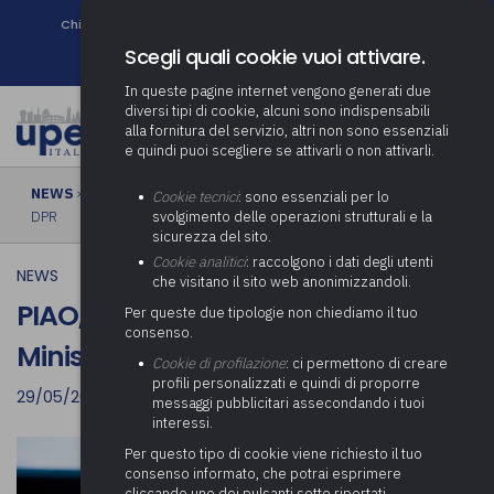
Chi siamo
Come associarsi
DURC e Tracciabilità
Contatti
search
Newsletter
Scegli quali cookie vuoi attivare.
In queste pagine internet vengono generati due
diversi tipi di cookie, alcuni sono indispensabili
alla fornitura del servizio, altri non sono essenziali
e quindi puoi scegliere se attivarli o non attivarli.
NEWS
› PIAO, Via libera dal Consiglio dei Ministri allo schema di
Cookie tecnici
: sono essenziali per lo
DPR
svolgimento delle operazioni strutturali e la
sicurezza del sito.
Cookie analitici
: raccolgono i dati degli utenti
NEWS
che visitano il sito web anonimizzandoli.
PIAO, Via libera dal Consiglio dei
Per queste due tipologie non chiediamo il tuo
consenso.
Ministri allo schema di DPR
Cookie di profilazione
: ci permettono di creare
profili personalizzati e quindi di proporre
29/05/2022
messaggi pubblicitari assecondando i tuoi
interessi.
Per questo tipo di cookie viene richiesto il tuo
consenso informato, che potrai esprimere
cliccando uno dei pulsanti sotto riportati,