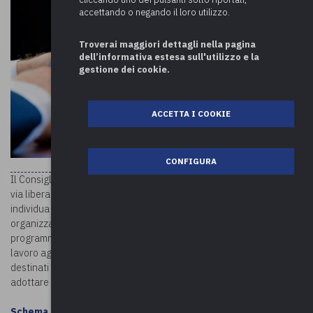
accettando o negando il loro utilizzo.
Troverai maggiori dettagli nella pagina
dell’informativa estesa sull'utilizzo e la
gestione dei cookie.
ACCETTA I COOKIE
CONFIGURA
Il Consiglio dei ministri, nella seduta del 26 maggio 2022, ha dato il
via libera definitivo al decreto del Presidente della Repubblica che
individua gli adempimenti assorbiti dal Piano integrato di attività e
organizzazione. Il Piao sopprime molti piani e adempimenti di
programmazione in capo alle amministrazioni, dal Piano per il
lavoro agile a quello per la parità di genere, fino alla performance,
destinati ora a essere assorbiti in un solo Piano unico integrato, da
adottare a partire dal prossimo 30 giugno.
Schema DPR