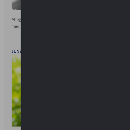
Alloggi di Edilizia Residenziale Pubblica - Vendita all'asta
mediante procedura asincrona telematica
LUNEDì 20 LUGLIO 2026