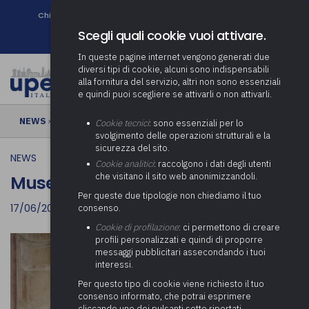
Chi siamo
Come associarsi
DURC e Tracciabilità
Contatti
search
Newsletter
Scegli quali cookie vuoi attivare.
In queste pagine internet vengono generati due
diversi tipi di cookie, alcuni sono indispensabili
alla fornitura del servizio, altri non sono essenziali
e quindi puoi scegliere se attivarli o non attivarli.
NEWS
› Museo della Collegiata
Cookie tecnici
: sono essenziali per lo
svolgimento delle operazioni strutturali e la
sicurezza del sito.
NEWS
Cookie analitici
: raccolgono i dati degli utenti
che visitano il sito web anonimizzandoli.
Museo della Collegiata
Per queste due tipologie non chiediamo il tuo
17/06/2021
consenso.
Cookie di profilazione
: ci permettono di creare
profili personalizzati e quindi di proporre
messaggi pubblicitari assecondando i tuoi
interessi.
Per questo tipo di cookie viene richiesto il tuo
consenso informato, che potrai esprimere
cliccando uno dei pulsanti sotto riportati,