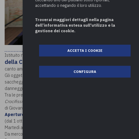
accettando o negando il loro utilizzo.
Troverai maggiori dettagli nella pagina
dell’informativa estesa sull'utilizzo e la
gestione dei cookie.
ACCETTA I COOKIE
Museo
Istituito nel 2013 in tre locali dell’antica canonica, il
della Collegiata
accoglie dipinti su tavola, sculture, codici di
canto ambrosiano, manoscritti, avori, oreficerie e arredi sacri.
CONFIGURA
Gli oggetti esposti erano parte del
Tesoro della Collegiata
, in parte
saccheggiato nel 1513 dai mercenari svizzeri e ulteriormente
danneggiato da un incendio nel 1780.
Tra le preziose opere d’arte sacra ricordiamo la pala d’altare con la
Crocifissione
di Neri di Bicci del 1465, l’
Annunciazione
di Apollonio
di Giovanni del 1440 e un
Ecce Homo
ligneo del XVI secolo.
Aperture
:
(dal 1 ottobre 2023 al 31 marzo 2024)
Martedì aperture straordinarie per gruppi info@museocollegiata.it
Da mercoledì a sabato | 9:30 – 12:30 / 14:30 – 17:30