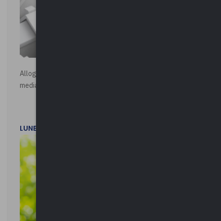
Alloggi di Edilizia Residenziale Pubblica - Vendita all'asta
mediante procedura asincrona telematica
LUNEDì 20 LUGLIO 2026