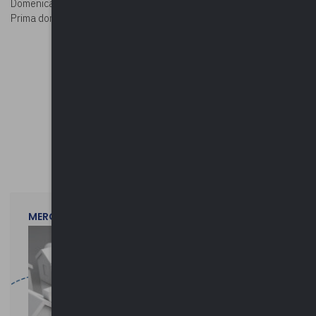
Domenica e festivi | 10:00 – 13:00 / 15:00 – 18:00
Prima domenica del mese | 10:00 – 18:00
©Foto:
Sailko - Own work, CC BY 3.0
©Riproduzione riservata
MERCOLEDì 29 LUGLIO 2026