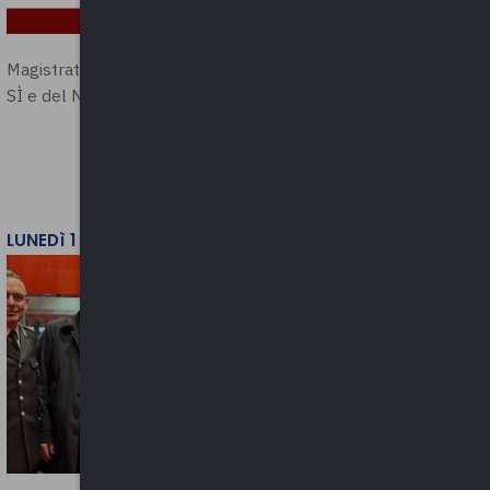
Magistratura e Costituzione. Le ragioni del
SÌ e del NO
LUNEDì 1 DICEMBRE 2025