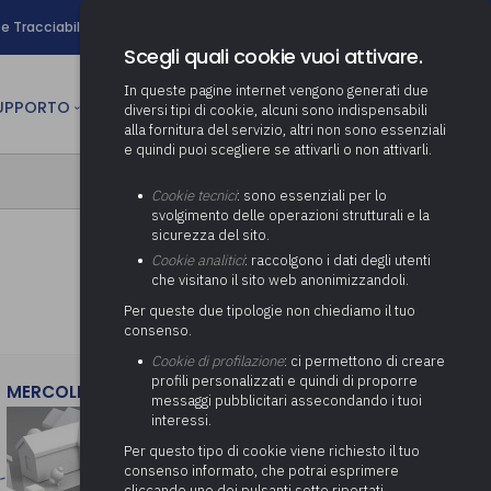
search
e Tracciabilità
Contatti
Newsletter
Scegli quali cookie vuoi attivare.
In queste pagine internet vengono generati due
person
SUPPORTO
CULTURA
AREA RISERVATA
diversi tipi di cookie, alcuni sono indispensabili
alla fornitura del servizio, altri non sono essenziali
e quindi puoi scegliere se attivarli o non attivarli.
ministrativa
Determinazione fondo risorse
Cookie tecnici
: sono essenziali per lo
decentrate
itale
svolgimento delle operazioni strutturali e la
Adeguamento del sistema di
sicurezza del sito.
gestione documentale alle
anziaria
Pratiche previdenziali
Cookie analitici
: raccolgono i dati degli utenti
Gestione IVA
nuove linee guida sul
che visitano il sito web anonimizzandoli.
cnica
documento informatico
Prima assistenza e tutoraggio
Attività di supporto Gare
Gestione IRAP
Per queste due tipologie non chiediamo il tuo
ai comuni per l’attivazione di
 sale convegni
Supporto Responsabile della
consenso.
operazioni di PPP
Controllo Pratiche
Redazione del Bilancio
Protezione dei Dati (RPD,
(Partenariato Pubblico
Cookie di profilazione
: ci permettono di creare
Energetiche (ex Legge 10/91)
Consolidato
altrimenti denominato Data
Privato)
profili personalizzati e quindi di proporre
Protection Officer, DPO)
MERCOLEDì 29 LUGLIO 2026
messaggi pubblicitari assecondando i tuoi
Controllo Pratiche Sismiche
Relazione di fine e inizio
Società e organismi
interessi.
mandato
Supporto transizione al
partecipati: tutoraggio agli
digitale
adempimenti degli enti locali
Per questo tipo di cookie viene richiesto il tuo
Supporto alla predisposizione
consenso informato, che potrai esprimere
del Piano Economico-
cliccando uno dei pulsanti sotto riportati,