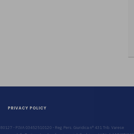
PRIVACY POLICY
9680127 - P.IVA 03452510120 - Reg. Pers. Giuridica n° 431 Trib. Varese