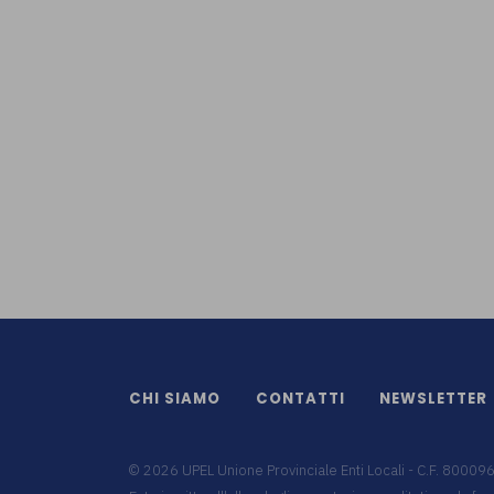
CHI SIAMO
CONTATTI
NEWSLETTER
©
2026
UPEL Unione Provinciale Enti Locali - C.F. 8000