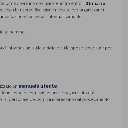
attaforma dovranno comunicare entro entro il
31 marzo
zati con le risorse finanziarie ricevute per organizzare i
documentazione trasmessa informaticamente;
nate le somme;
sivi di informazioni sulle attività e sulle spese sostenute per
manuale utente
alizzato un
.
:30un corso di formazione online organizzato dal
olto al personale dei comuni interessato dal procedimento