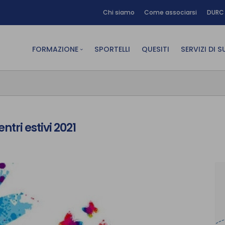
Chi siamo
Come associarsi
DURC 
FORMAZIONE
SPORTELLI
QUESITI
SERVIZI DI 
FAD sincrona (in diretta)
Area Am
FAD asincrona (e-learning)
Area Dig
Formazione obbligatoria
Area Fin
tri estivi 2021
Formazione in aula
Area Te
Formazione in house
Affitto
Piano formativo gratuito
associati
Archivio Formazione