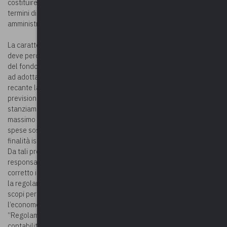
costituirebbe un impedimento o un ostacolo al buon andamento, in
termini di efficienza, efficacia e speditezza dell’azione
amministrativa.
La caratteristica della non programmabilità e dell’imprevedibilità
deve perciò contraddistinguere le spese effettuate per il tramite
del fondo economale, per la cui gestione gli enti locali sono tenuti
ad adottare un apposito regolamento (art. 153, c.7, T.U.E.L.)
recante la disciplina delle spese effettuabili tramite il fondo con la
previsione: di un limite di utilizzo dello stesso, delle modalità di
stanziamento e di eventuale reintegro del fondo, dell’importo
massimo del singolo esborso effettuabile e della tipologia delle
spese sostenibili in ragione della loro urgenza ed inerenza alle
finalità istituzionali dell’ente.
Da tali premesse discende che l’economo è personalmente
responsabile delle somme ricevute in anticipazione e del loro
corretto impiego, essendo tenuto a dimostrare nel conto giudiziale
la regolarità dei pagamenti eseguiti, in stretta correlazione agli
scopi per i quali sono state disposte le anticipazioni. In particolare,
l’economo è assoggettato alla responsabilità di cui all’art. 194 del
“Regolamento per l’amministrazione del patrimonio e per la
contabilità generale dello Stato”, approvato con R.D. n. 827/1924,