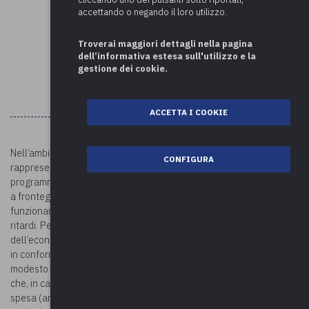
accettando o negando il loro utilizzo.
Troverai maggiori dettagli nella pagina
dell’informativa estesa sull'utilizzo e la
gestione dei cookie.
ACCETTA I COOKIE
Nell’ambito della gestione di risorse pubbliche, le spese economali
CONFIGURA
rappresentano una deroga o eccezione rispetto alla
programmazione degli acquisti e sono, in linea di massima, dirette
a fronteggiare esigenze impreviste, onde assicurare il corretto
funzionamento della struttura amministrativa senza interruzioni o
ritardi. Per tali finalità sono quindi posti a disposizione
dell’economo dei fondi, necessariamente limitati, per provvedere,
in conformità alle richieste dei diversi uffici, ad acquisti di beni di
modesto valore che comportano urgenza di liquidazione, atteso
che, in casi del genere, il ricorso all’ordinario procedimento di
spesa (artt. 182 e ss. del d.lgs 18 agosto 2000, n. 267 cd. “T.U.E.L.”),