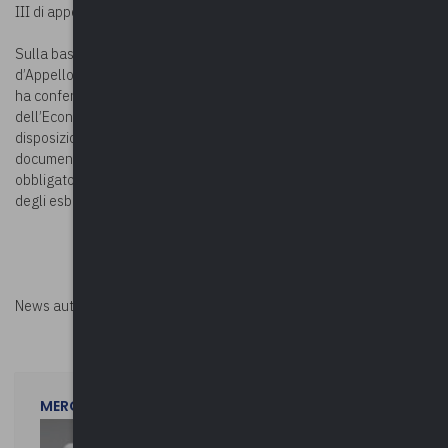
III di appello n. 96/2019 e Sez. appello Sicilia n. 154/2012).
Sulla base di tali premesse, la Corte dei conti, Sez. Giurisdizionale
d’Appello per la Regione siciliana, con la
sentenza n. 51/A/2023
,
ha confermato la condanna di primo grado nei confronti
dell’Economo di un Comune, risultando palese la violazione delle
disposizioni del regolamento economale sia per la carenza della
documentazione giustificativa delle spese (da allegare
obbligatoriamente al conto giudiziale) sia con riguardo alla natura
degli esborsi eseguiti.
News autorizzata da
Perksolution
MERCOLEDì 29 LUGLIO 2026