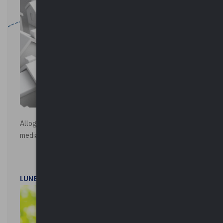
Alloggi di Edilizia Residenziale Pubblica - Vendita all'asta
mediante procedura asincrona telematica
LUNEDì 20 LUGLIO 2026