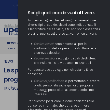
Chi siamo
Come associarsi
DURC e Tracciabilità
Contatti
search
Newsletter
Scegli quali cookie vuoi attivare.
In queste pagine internet vengono generati due
diversi tipi di cookie, alcuni sono indispensabili
alla fornitura del servizio, altri non sono essenziali
e quindi puoi scegliere se attivarli o non attivarli.
NEWS
› Le spese economali sono non programmabili e non
Cookie tecnici
: sono essenziali per lo
prevedibili
svolgimento delle operazioni strutturali e la
sicurezza del sito.
Cookie analitici
: raccolgono i dati degli utenti
NEWS
che visitano il sito web anonimizzandoli.
Le spese economali sono non
Per queste due tipologie non chiediamo il tuo
consenso.
programmabili e non prevedibili
Cookie di profilazione
: ci permettono di creare
profili personalizzati e quindi di proporre
11/10/2023
messaggi pubblicitari assecondando i tuoi
interessi.
Per questo tipo di cookie viene richiesto il tuo
consenso informato, che potrai esprimere
cliccando uno dei pulsanti sotto riportati,