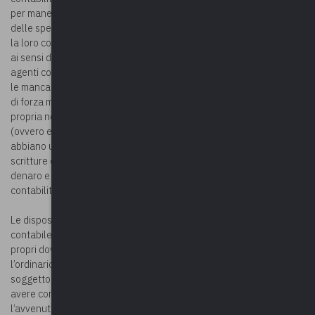
per maneggio di denaro pubblico e, per procedere all’effettuazione
delle spese, egli deve prima verificarne l’ammissibilità riscontrando
la loro conformità alle previsioni di legge e regolamentari. Inoltre,
ai sensi della disposizione dianzi citata e dell’art. 93 del T.U.E.L., gli
agenti contabili, per essere discaricati, devono fornire la prova che
le mancanze o la diminuzione del denaro siano avvenuti per causa
di forza maggiore o per fatti ad essi non imputabili, e non per
propria negligenza. In ogni caso, non vi può essere discarico
(ovvero esenzione da responsabilità) quando gli agenti contabili
abbiano usato irregolarità o trascuratezza nella tenuta delle
scritture corrispondenti e nelle spedizioni o nel ricevimento del
denaro e delle cose mobili (art. 194, comma 2, Regolamento
contabilità).
Le disposizioni in questione attribuiscono, dunque, all’agente
contabile l’onere di provare di avere esattamente adempiuto ai
propri doveri nella gestione del denaro pubblico, secondo
l’ordinario riparto dell’onere della prova, che attribuisce al
soggetto che eccepisce di essere esente da responsabilità, cioè di
avere correttamente adempiuto ai propri obblighi, di provare
l’avvenuto loro esatto adempimento (ex plurimis, Corte conti, Sez.