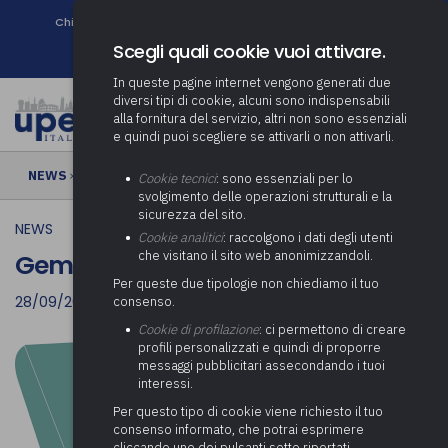
Chi siamo
Come associarsi
DURC e Tracciabilità
Contatti
search
Newsletter
Scegli quali cookie vuoi attivare.
In queste pagine internet vengono generati due
diversi tipi di cookie, alcuni sono indispensabili
alla fornitura del servizio, altri non sono essenziali
e quindi puoi scegliere se attivarli o non attivarli.
NEWS
› Gemonio: la Storia del paese
Cookie tecnici
: sono essenziali per lo
svolgimento delle operazioni strutturali e la
sicurezza del sito.
NEWS
Cookie analitici
: raccolgono i dati degli utenti
che visitano il sito web anonimizzandoli.
Gemonio: la Storia del paese
Per queste due tipologie non chiediamo il tuo
28/09/2021
consenso.
Cookie di profilazione
: ci permettono di creare
profili personalizzati e quindi di proporre
messaggi pubblicitari assecondando i tuoi
interessi.
Per questo tipo di cookie viene richiesto il tuo
consenso informato, che potrai esprimere
cliccando uno dei pulsanti sotto riportati,