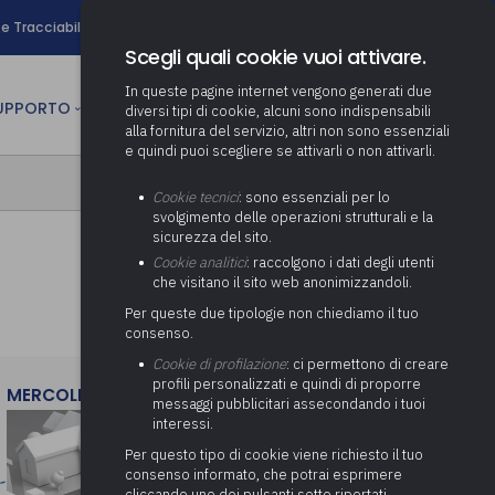
search
e Tracciabilità
Contatti
Newsletter
Scegli quali cookie vuoi attivare.
In queste pagine internet vengono generati due
person
SUPPORTO
CULTURA
AREA RISERVATA
diversi tipi di cookie, alcuni sono indispensabili
alla fornitura del servizio, altri non sono essenziali
e quindi puoi scegliere se attivarli o non attivarli.
ministrativa
Determinazione fondo risorse
Cookie tecnici
: sono essenziali per lo
decentrate
itale
svolgimento delle operazioni strutturali e la
Adeguamento del sistema di
sicurezza del sito.
gestione documentale alle
anziaria
Pratiche previdenziali
Cookie analitici
: raccolgono i dati degli utenti
Gestione IVA
nuove linee guida sul
che visitano il sito web anonimizzandoli.
cnica
documento informatico
Prima assistenza e tutoraggio
Attività di supporto Gare
Gestione IRAP
Per queste due tipologie non chiediamo il tuo
ai comuni per l’attivazione di
 sale convegni
Supporto Responsabile della
consenso.
operazioni di PPP
Controllo Pratiche
Redazione del Bilancio
Protezione dei Dati (RPD,
(Partenariato Pubblico
Cookie di profilazione
: ci permettono di creare
Energetiche (ex Legge 10/91)
Consolidato
altrimenti denominato Data
Privato)
profili personalizzati e quindi di proporre
Protection Officer, DPO)
MERCOLEDì 29 LUGLIO 2026
messaggi pubblicitari assecondando i tuoi
Controllo Pratiche Sismiche
Relazione di fine e inizio
Società e organismi
interessi.
mandato
Supporto transizione al
partecipati: tutoraggio agli
digitale
adempimenti degli enti locali
Per questo tipo di cookie viene richiesto il tuo
Supporto alla predisposizione
consenso informato, che potrai esprimere
del Piano Economico-
cliccando uno dei pulsanti sotto riportati,