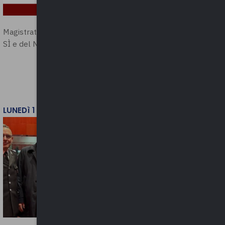
Magistratura e Costituzione. Le ragioni del
SÌ e del NO
LUNEDì 1 DICEMBRE 2025