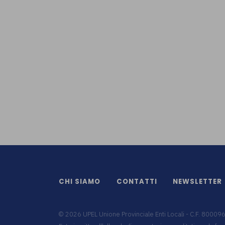
CHI SIAMO
CONTATTI
NEWSLETTER
©
2026
UPEL Unione Provinciale Enti Locali - C.F. 8000