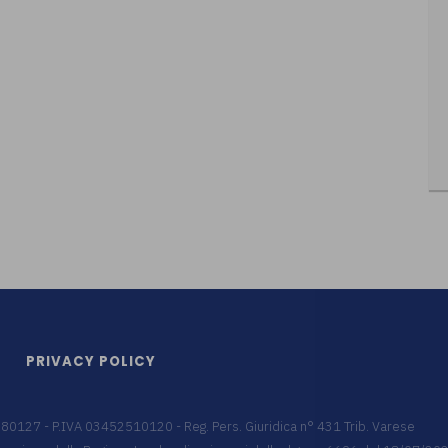
PRIVACY POLICY
9680127 - P.IVA 03452510120 - Reg. Pers. Giuridica n° 431 Trib. Varese