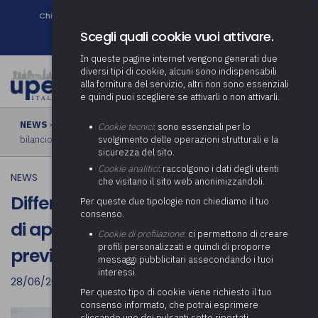
Chi siamo
Come associarsi
DURC e Tracciabilità
Contatti
search
Newsletter
Scegli quali cookie vuoi attivare.
In queste pagine internet vengono generati due
diversi tipi di cookie, alcuni sono indispensabili
alla fornitura del servizio, altri non sono essenziali
e quindi puoi scegliere se attivarli o non attivarli.
NEWS
› Differimento al 31 luglio del termine di approvazione del
Cookie tecnici
: sono essenziali per lo
bilancio di previsione 2022-2024
svolgimento delle operazioni strutturali e la
sicurezza del sito.
Cookie analitici
: raccolgono i dati degli utenti
NEWS
che visitano il sito web anonimizzandoli.
Differimento al 31 luglio del termine
Per queste due tipologie non chiediamo il tuo
consenso.
di approvazione del bilancio di
Cookie di profilazione
: ci permettono di creare
profili personalizzati e quindi di proporre
previsione 2022-2024
messaggi pubblicitari assecondando i tuoi
interessi.
28/06/2022
Per questo tipo di cookie viene richiesto il tuo
consenso informato, che potrai esprimere
cliccando uno dei pulsanti sotto riportati,