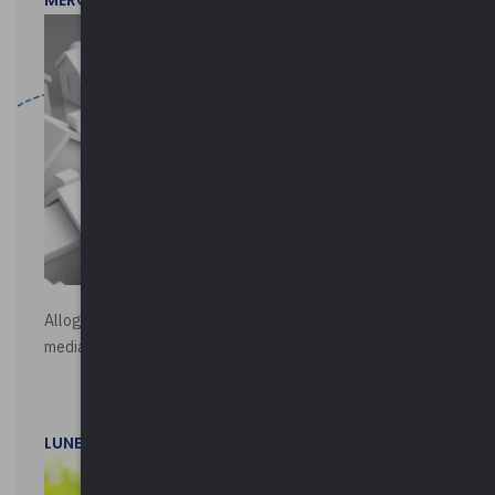
MERCOLEDì 29 LUGLIO 2026
Alloggi di Edilizia Residenziale Pubblica - Vendita all'asta
mediante procedura asincrona telematica
LUNEDì 20 LUGLIO 2026