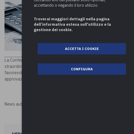
accettando o negando il loro utilizzo.
Troverai maggiori dettagli nella pagina
dell’informativa estesa sull'utilizzo e la
gestione dei cookie.
ACCETTA I COOKIE
La Conferenza Stato-città ed autonomie locali, nella seduta
straordinaria di oggi 28 giugno 2022, ha espresso parere
CONFIGURA
favorevole al differimento al 31 luglio 2022 del termine di
approvazione del bilancio di previsione 2022-2024.
News autorizzata da
Perksolution