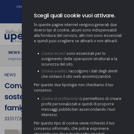
Chi siamo
Come associarsi
DURC e Tracciabilità
Contatti
search
Newsletter
Scegli quali cookie vuoi attivare.
In queste pagine internet vengono generati due
diversi tipi di cookie, alcuni sono indispensabili
alla fornitura del servizio, altri non sono essenziali
e quindi puoi scegliere se attivarli o non attivarli.
NEWS
› Conversione DL Aiuti, le misure a sostegno di lavoratori,
Cookie tecnici
: sono essenziali per lo
imprese e famiglie
svolgimento delle operazioni strutturali e la
sicurezza del sito.
Cookie analitici
: raccolgono i dati degli utenti
NEWS
che visitano il sito web anonimizzandoli.
Conversione DL Aiuti, le misure a
Per queste due tipologie non chiediamo il tuo
consenso.
sostegno di lavoratori, imprese e
Cookie di profilazione
: ci permettono di creare
profili personalizzati e quindi di proporre
famiglie
messaggi pubblicitari assecondando i tuoi
interessi.
23/07/2022
Per questo tipo di cookie viene richiesto il tuo
consenso informato, che potrai esprimere
cliccando uno dei pulsanti sotto riportati,