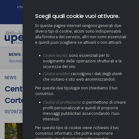
Chi siamo
Come associarsi
DURC e Tracciabilità
Contatti
search
Newsletter
Scegli quali cookie vuoi attivare.
In queste pagine internet vengono generati due
diversi tipi di cookie, alcuni sono indispensabili
alla fornitura del servizio, altri non sono essenziali
e quindi puoi scegliere se attivarli o non attivarli.
NEWS
› Centri estivi 2023: Registrato dalla Corte dei conti il
Cookie tecnici
: sono essenziali per lo
decreto di riparto
svolgimento delle operazioni strutturali e la
sicurezza del sito.
Cookie analitici
: raccolgono i dati degli utenti
NEWS
che visitano il sito web anonimizzandoli.
Centri estivi 2023: Registrato dalla
Per queste due tipologie non chiediamo il tuo
consenso.
Corte dei conti il decreto di riparto
Cookie di profilazione
: ci permettono di creare
profili personalizzati e quindi di proporre
01/09/2023
messaggi pubblicitari assecondando i tuoi
interessi.
Per questo tipo di cookie viene richiesto il tuo
consenso informato, che potrai esprimere
cliccando uno dei pulsanti sotto riportati,