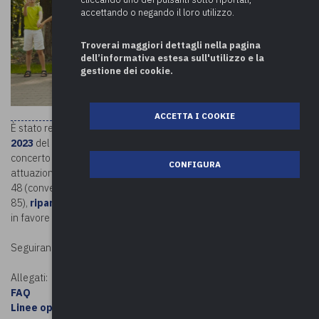
accettando o negando il loro utilizzo.
Troverai maggiori dettagli nella pagina
dell’informativa estesa sull'utilizzo e la
gestione dei cookie.
ACCETTA I COOKIE
È stato registrato presso la Corte dei conti il
decreto 24 luglio
2023
del Ministro per la famiglia, la natalità e le pari opportunità, di
concerto con il Ministro dell’economia e delle finanze, che, in
CONFIGURA
attuazione dell’art. 42, co. 1, del decreto-legge 21 giugno 2022, n.
48 (convertito, con modificazioni, dalla legge 3 luglio 2023, n.
85),
ripartisce ai Comuni
il Fondo per le attività socio-educative
in favore dei minori.
Seguiranno a breve i pagamenti per i Comuni.
Allegati:
FAQ
Linee operative sull’ammissibilità delle spese