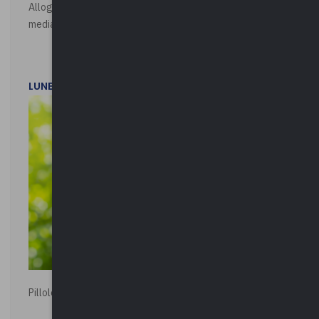
Alloggi di Edilizia Residenziale Pubblica - Vendita all'asta
mediante procedura asincrona telematica
LUNEDì 20 LUGLIO 2026
Pillole ambientali | 2026