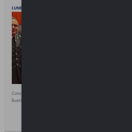
LUNEDì 1 DICEMBRE 2025
Convegno “La Polizia Locale per la sicurezza della città”,
Busto Arsizio