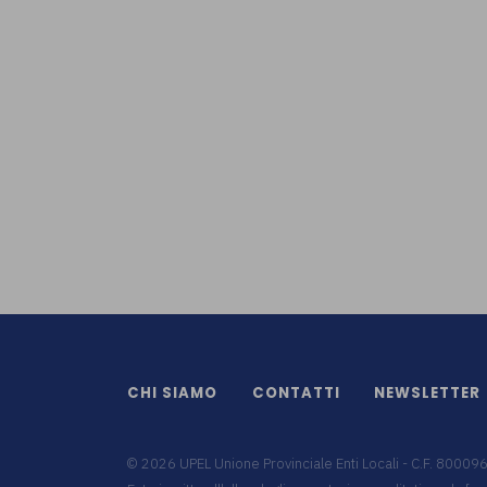
CHI SIAMO
CONTATTI
NEWSLETTER
©
2026
UPEL Unione Provinciale Enti Locali - C.F. 8000