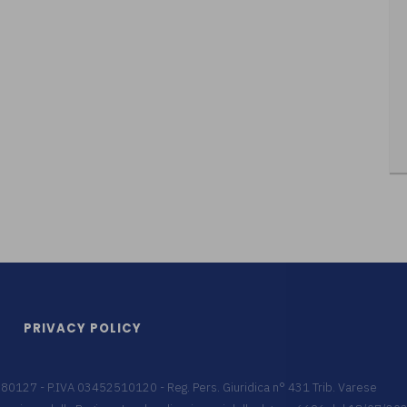
PRIVACY POLICY
9680127 - P.IVA 03452510120 - Reg. Pers. Giuridica n° 431 Trib. Varese