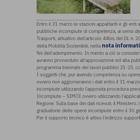
Entro il 31 marzo le stazioni appaltanti e gli ent
pubbliche incompiute di competenza, ai sensi del
Trasporti, attuativo dell’articolo 44bis del DL n. 
nota informat
della Mobilità Sostenibili, nella
fini dell’adempimento. In merito a ciò si consid
avranno provveduto all’approvazione ed alla pubb
programma triennale dei lavori pubblici 21-23, co
I soggetti che, pur avendo competenza su opere
ovvero non aggiorneranno i dati entro il 31 marz
incompiute utilizzando l’apposita procedura prev
Incompiute – SIMOI ovvero utilizzando l’applica
Regione. Sulla base dei dati ricevuti, il Minister
graduatorie delle opere incompiute entro il 30 gi
Per il supporto tecnico è attivo l’indirizzo suppo