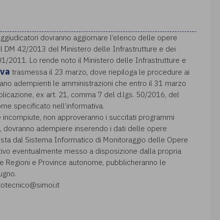
i aggiudicatori dovranno aggiornare l’elenco delle opere
 DM 42/2013 del Ministero delle Infrastrutture e dei
201/2011. Lo rende noto il Ministero delle Infrastrutture e
iva
trasmessa il 23 marzo, dove riepiloga le procedure ai
erano adempienti le amministrazioni che entro il 31 marzo
licazione, ex art. 21, comma 7 del d.lgs. 50/2016, del
me specificato nell’informativa.
 incompiute, non approveranno i succitati programmi
o, dovranno adempiere inserendo i dati delle opere
ista dal Sistema Informatico di Monitoraggio delle Opere
tivo eventualmente messo a disposizione dalla propria
o, le Regioni e Province autonome, pubblicheranno le
ugno.
rtotecnico@simoi.it