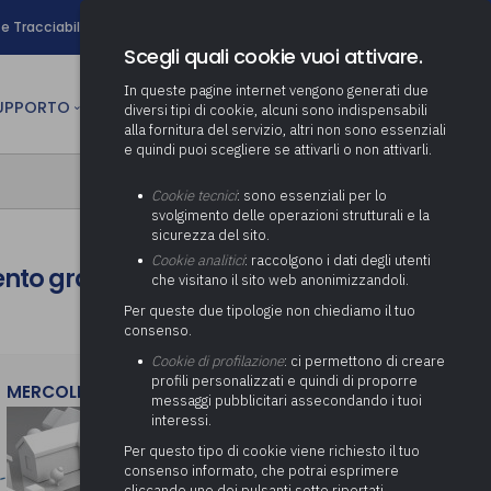
search
e Tracciabilità
Contatti
Newsletter
Scegli quali cookie vuoi attivare.
In queste pagine internet vengono generati due
person
SUPPORTO
CULTURA
AREA RISERVATA
diversi tipi di cookie, alcuni sono indispensabili
alla fornitura del servizio, altri non sono essenziali
e quindi puoi scegliere se attivarli o non attivarli.
ministrativa
Determinazione fondo risorse
Cookie tecnici
: sono essenziali per lo
decentrate
itale
svolgimento delle operazioni strutturali e la
Adeguamento del sistema di
sicurezza del sito.
gestione documentale alle
anziaria
Pratiche previdenziali
Cookie analitici
: raccolgono i dati degli utenti
Gestione IVA
ento graduatorie a fine giugno
nuove linee guida sul
che visitano il sito web anonimizzandoli.
cnica
documento informatico
Prima assistenza e tutoraggio
Attività di supporto Gare
Gestione IRAP
Per queste due tipologie non chiediamo il tuo
ai comuni per l’attivazione di
 sale convegni
Supporto Responsabile della
consenso.
operazioni di PPP
Controllo Pratiche
Redazione del Bilancio
Protezione dei Dati (RPD,
(Partenariato Pubblico
Cookie di profilazione
: ci permettono di creare
Energetiche (ex Legge 10/91)
Consolidato
altrimenti denominato Data
Privato)
profili personalizzati e quindi di proporre
Protection Officer, DPO)
MERCOLEDì 29 LUGLIO 2026
messaggi pubblicitari assecondando i tuoi
Controllo Pratiche Sismiche
Relazione di fine e inizio
Società e organismi
interessi.
mandato
Supporto transizione al
partecipati: tutoraggio agli
digitale
adempimenti degli enti locali
Per questo tipo di cookie viene richiesto il tuo
Supporto alla predisposizione
consenso informato, che potrai esprimere
del Piano Economico-
cliccando uno dei pulsanti sotto riportati,