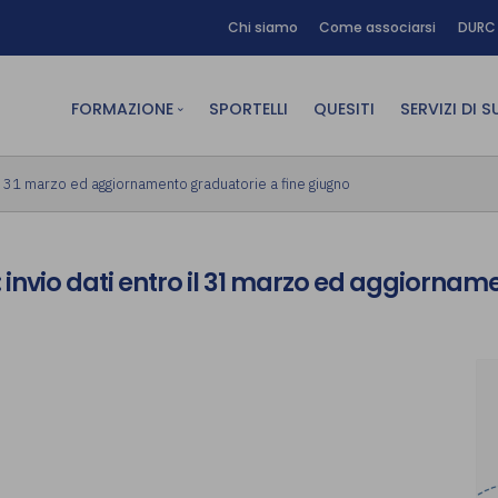
Chi siamo
Come associarsi
DURC 
FORMAZIONE
SPORTELLI
QUESITI
SERVIZI DI 
FAD sincrona (in diretta)
Area Am
l 31 marzo ed aggiornamento graduatorie a fine giugno
FAD asincrona (e-learning)
Area Dig
Formazione obbligatoria
Area Fin
nvio dati entro il 31 marzo ed aggiornam
Formazione in aula
Area Te
Formazione in house
Affitto
Piano formativo gratuito
associati
Archivio Formazione