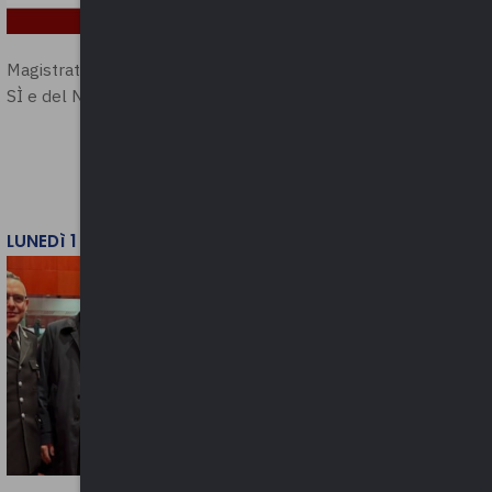
Magistratura e Costituzione. Le ragioni del
SÌ e del NO
LUNEDì 1 DICEMBRE 2025