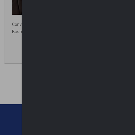
Convegno “La Polizia Locale per la sicurezza della città”,
Busto Arsizio
CHI SIAMO
CONTATTI
NEWSLETTER