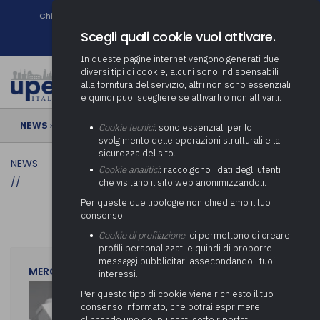
Chi siamo
Come associarsi
DURC e Tracciabilità
Contatti
search
Newsletter
Scegli quali cookie vuoi attivare.
In queste pagine internet vengono generati due
diversi tipi di cookie, alcuni sono indispensabili
alla fornitura del servizio, altri non sono essenziali
e quindi puoi scegliere se attivarli o non attivarli.
NEWS
›
Cookie tecnici
: sono essenziali per lo
svolgimento delle operazioni strutturali e la
sicurezza del sito.
NEWS
Cookie analitici
: raccolgono i dati degli utenti
//
che visitano il sito web anonimizzandoli.
Per queste due tipologie non chiediamo il tuo
consenso.
Cookie di profilazione
: ci permettono di creare
profili personalizzati e quindi di proporre
messaggi pubblicitari assecondando i tuoi
MERCOLEDì 29 LUGLIO 2026
interessi.
Per questo tipo di cookie viene richiesto il tuo
consenso informato, che potrai esprimere
cliccando uno dei pulsanti sotto riportati,