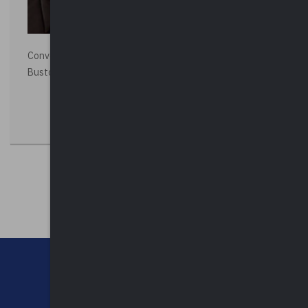
Convegno “La Polizia Locale per la sicurezza della città”,
Busto Arsizio
CHI SIAMO
CONTATTI
NEWSLETTER