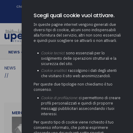
Chi siamo
Come associarsi
DURC e Tracciabilità
Contatti
search
Newsletter
Scegli quali cookie vuoi attivare.
In queste pagine internet vengono generati due
diversi tipi di cookie, alcuni sono indispensabili
alla fornitura del servizio, altri non sono essenziali
e quindi puoi scegliere se attivarli o non attivarli.
NEWS
›
Cookie tecnici
: sono essenziali per lo
svolgimento delle operazioni strutturali e la
sicurezza del sito.
NEWS
Cookie analitici
: raccolgono i dati degli utenti
//
che visitano il sito web anonimizzandoli.
Per queste due tipologie non chiediamo il tuo
consenso.
Cookie di profilazione
: ci permettono di creare
profili personalizzati e quindi di proporre
messaggi pubblicitari assecondando i tuoi
MERCOLEDì 29 LUGLIO 2026
interessi.
Per questo tipo di cookie viene richiesto il tuo
consenso informato, che potrai esprimere
cliccando uno dei pulsanti sotto riportati,