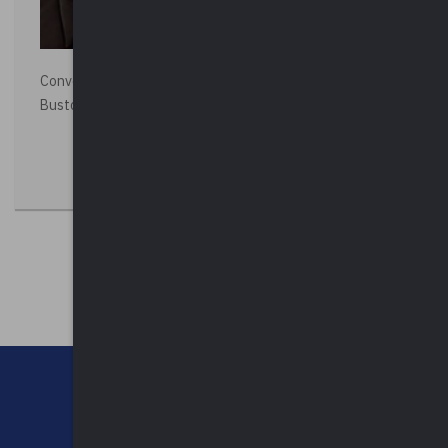
Convegno “La Polizia Locale per la sicurezza della città”,
Busto Arsizio
CHI SIAMO
CONTATTI
NEWSLETTER