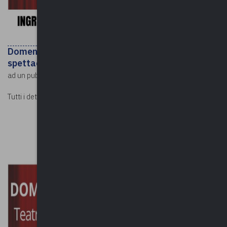
Domenica 8 gennaio
alle ore 16:00 si terrà lo
spettacolo
teatrale “La vera storia di Fortunello”, consigliato
famiglie
ad un pubblico di
con i bambini dai 5 anni in su.
Tutti i dettagli in locandina o sul
sito istituzionale
.