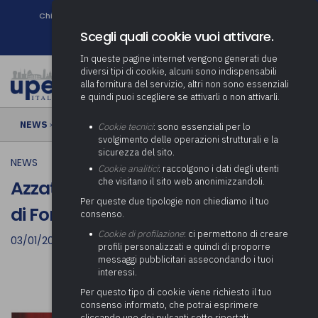
Chi siamo
Come associarsi
DURC e Tracciabilità
Contatti
search
Newsletter
Scegli quali cookie vuoi attivare.
In queste pagine internet vengono generati due
diversi tipi di cookie, alcuni sono indispensabili
alla fornitura del servizio, altri non sono essenziali
e quindi puoi scegliere se attivarli o non attivarli.
NEWS
› Azzate | Spettacolo “La vera storia di Fortunello”
Cookie tecnici
: sono essenziali per lo
svolgimento delle operazioni strutturali e la
sicurezza del sito.
NEWS
Cookie analitici
: raccolgono i dati degli utenti
che visitano il sito web anonimizzandoli.
Azzate | Spettacolo “La vera storia
Per queste due tipologie non chiediamo il tuo
di Fortunello”
consenso.
Cookie di profilazione
: ci permettono di creare
03/01/2023
profili personalizzati e quindi di proporre
messaggi pubblicitari assecondando i tuoi
interessi.
Per questo tipo di cookie viene richiesto il tuo
consenso informato, che potrai esprimere
cliccando uno dei pulsanti sotto riportati,