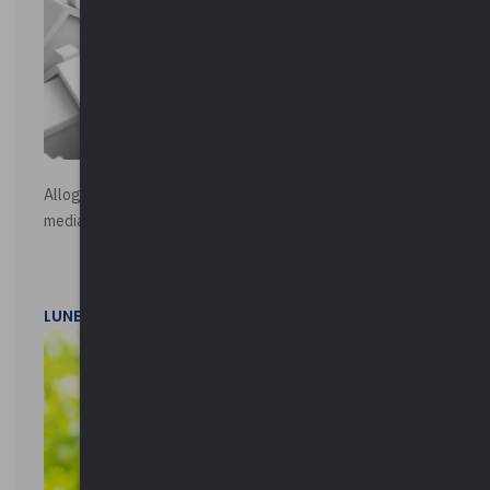
Alloggi di Edilizia Residenziale Pubblica - Vendita all'asta
mediante procedura asincrona telematica
LUNEDì 20 LUGLIO 2026