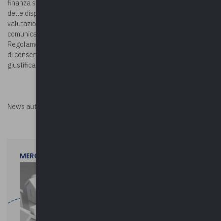
finanza sostenibile” ed ogni altro elemento utile per il rispetto
delle disposizioni riportate nel PNRR per la gestione, controllo e
valutazione della misura, ivi inclusi gli obblighi in materia di
comunicazione e informazione previsti dall’articolo 34 del
Regolamento (UE) 2021/241, nonché gli obblighi di monitoraggio e
di conservazione di tutti gli atti e la relativa documentazione
giustificativa su supporti informatici.
News autorizzata da
Perksolution
MERCOLEDì 29 LUGLIO 2026