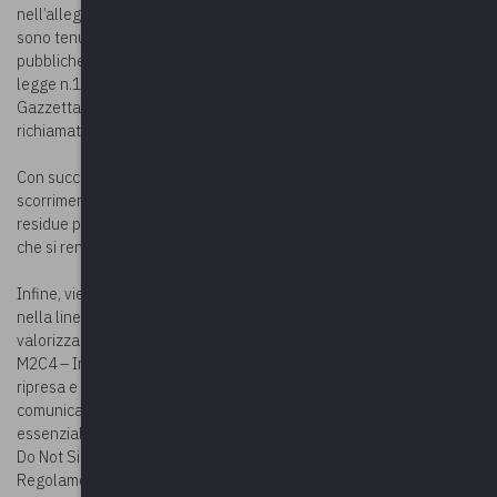
nell’allegato A che costituisce parte integrante del citato decreto,
sono tenuti ad affidare i lavori per la realizzazione delle opere
pubbliche entro i termini previsti dall’articolo 1, comma 143, della
legge n.145 del 2018 a decorrere dalla data di pubblicazione sulla
Gazzetta Ufficiale della Repubblica Italiana dell’avviso del
richiamato decreto dell’8 novembre 2021.
Con successivo provvedimento si procederà all’ulteriore
scorrimento della graduatoria, al fine di assegnare le risorse
residue per l’anno 2022, pari a 52.394.933,02 euro, nonché quelle
che si rendono disponibili in seguito a rinunce e/o revoche.
Infine, viene precisato che poiché i citati contributi sono confluiti
nella linea progettuale “Interventi per la resilienza, la
valorizzazione del territorio e l’eﬃcienza energetica dei Comuni –
M2C4 – Investimento 2.2” nell’ambito del Piano nazionale di
ripresa e resilienza (PNRR), con successivi provvedimenti e/o
comunicati verranno fornite apposite istruzioni circa i contenuti
essenziali della documentazione di gara per il rispetto del principio
Do Not Significant Harm-DNSH previsto dall’articolo 17 del
Regolamento UE 2020/852 – sistema di “Tassonomia per la