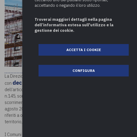
accettando o negando il loro utilizzo.
Troverai maggiori dettagli nella pagina
dell’informativa estesa sull'utilizzo e la
gestione dei cookie.
ACCETTA I COOKIE
CONFIGURA
La Direzione centrale della Finanza Locale comunica che
decreto dell’8 novembre 2021
con
, in applicazione
dell’articolo 1 comma 139-bis, della legge 30 dicembre 2018,
n.145, sono stati assegnati ai Comuni, in seguito alla procedura di
scorrimento della graduatoria di cui all’allegato 2 del decreto 25
agosto 2021, contributi pari a euro 1.696.722.093,37 per interventi
riferiti a opere pubbliche di messa in sicurezza degli edifici e del
territorio, ai sensi del comma 139 del medesimo articolo 1.
I Comuni beneficiari del contributo, così come individuati