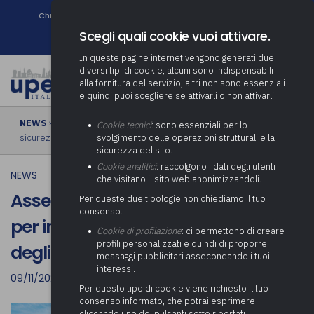
Chi siamo
Come associarsi
DURC e Tracciabilità
Contatti
search
Newsletter
Scegli quali cookie vuoi attivare.
In queste pagine internet vengono generati due
diversi tipi di cookie, alcuni sono indispensabili
alla fornitura del servizio, altri non sono essenziali
e quindi puoi scegliere se attivarli o non attivarli.
NEWS
› Assegnati ai Comuni i contributi per interventi di messa in
Cookie tecnici
: sono essenziali per lo
sicurezza degli edifici e del territorio
svolgimento delle operazioni strutturali e la
sicurezza del sito.
Cookie analitici
: raccolgono i dati degli utenti
NEWS
che visitano il sito web anonimizzandoli.
Assegnati ai Comuni i contributi
Per queste due tipologie non chiediamo il tuo
consenso.
per interventi di messa in sicurezza
Cookie di profilazione
: ci permettono di creare
profili personalizzati e quindi di proporre
degli edifici e del territorio
messaggi pubblicitari assecondando i tuoi
interessi.
09/11/2021
Per questo tipo di cookie viene richiesto il tuo
consenso informato, che potrai esprimere
cliccando uno dei pulsanti sotto riportati,