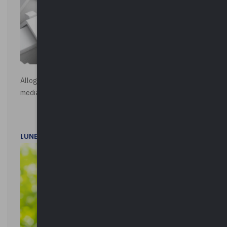
Alloggi di Edilizia Residenziale Pubblica - Vendita all'asta
mediante procedura asincrona telematica
LUNEDì 20 LUGLIO 2026