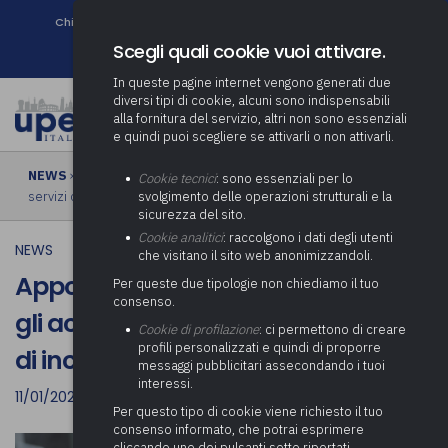
Chi siamo
Come associarsi
DURC e Tracciabilità
Contatti
search
Newsletter
Scegli quali cookie vuoi attivare.
In queste pagine internet vengono generati due
diversi tipi di cookie, alcuni sono indispensabili
alla fornitura del servizio, altri non sono essenziali
e quindi puoi scegliere se attivarli o non attivarli.
NEWS
› Apposizione del CUP alle fatture per gli acquisti di beni e
Cookie tecnici
: sono essenziali per lo
servizi oggetto di incentivi pubblici
svolgimento delle operazioni strutturali e la
sicurezza del sito.
Cookie analitici
: raccolgono i dati degli utenti
NEWS
che visitano il sito web anonimizzandoli.
Apposizione del CUP alle fatture per
Per queste due tipologie non chiediamo il tuo
consenso.
gli acquisti di beni e servizi oggetto
Cookie di profilazione
: ci permettono di creare
profili personalizzati e quindi di proporre
di incentivi pubblici
messaggi pubblicitari assecondando i tuoi
interessi.
11/01/2025
Per questo tipo di cookie viene richiesto il tuo
consenso informato, che potrai esprimere
cliccando uno dei pulsanti sotto riportati,