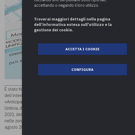
accettando o negando il loro utilizzo.
Troverai maggiori dettagli nella pagina
dell’informativa estesa sull'utilizzo e la
gestione dei cookie.
ACCETTA I COOKIE
CONFIGURA
decreto
È stato firmato il 13 dicembre 2021 il
del Ministro
dell’interno e del Ministro dell’economia e delle finanze, recante
«Anticipazione ai comuni delle regioni Abruzzo, Lazio, Marche ed
Umbria, del rimborso dei minori gettiti, riferiti al secondo semestre
2021, dell’IMU derivante dall’esenzione per i fabbricati ubicati
nelle zone colpite dagli eventi sismici verificatisi a far data dal 24
agosto 2016».