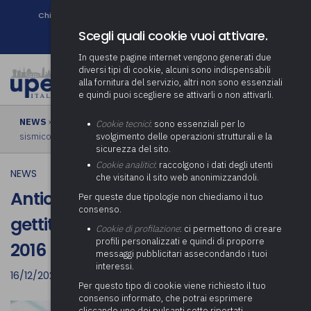
Chi siamo
Come associarsi
DURC e Tracciabilità
Contatti
search
Newsletter
Scegli quali cookie vuoi attivare.
In queste pagine internet vengono generati due
diversi tipi di cookie, alcuni sono indispensabili
alla fornitura del servizio, altri non sono essenziali
e quindi puoi scegliere se attivarli o non attivarli.
NEWS
› Anticipazione rimborso minor gettito IMU comuni cratere
Cookie tecnici
: sono essenziali per lo
sismico 2016
svolgimento delle operazioni strutturali e la
sicurezza del sito.
Cookie analitici
: raccolgono i dati degli utenti
NEWS
che visitano il sito web anonimizzandoli.
Anticipazione rimborso minor
Per queste due tipologie non chiediamo il tuo
consenso.
gettito IMU comuni cratere sismico
Cookie di profilazione
: ci permettono di creare
profili personalizzati e quindi di proporre
2016
messaggi pubblicitari assecondando i tuoi
interessi.
16/12/2021
Per questo tipo di cookie viene richiesto il tuo
consenso informato, che potrai esprimere
cliccando uno dei pulsanti sotto riportati,