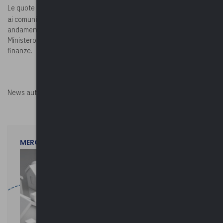
Le quote saranno attribuite, per un importo di 10.035.912,17 euro,
allegato A)
ai comuni individuati nell’
, sulla base delle stime di
andamento del gettito dell’IMU per l’anno 2021 elaborate dal
Ministero dell’economia e delle finanze – Dipartimento delle
finanze.
News autorizzata da
Perksolution
MERCOLEDì 29 LUGLIO 2026