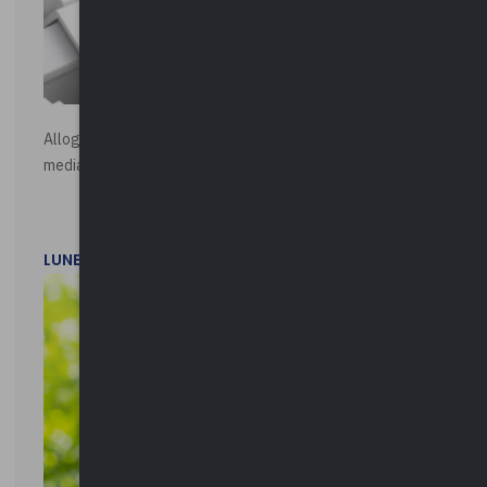
Alloggi di Edilizia Residenziale Pubblica - Vendita all'asta
mediante procedura asincrona telematica
LUNEDì 20 LUGLIO 2026