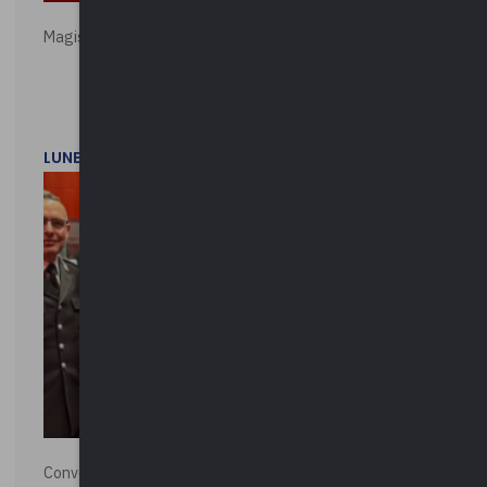
Magistratura e Costituzione. Le ragioni del SÌ e del NO
LUNEDì 1 DICEMBRE 2025
Convegno “La Polizia Locale per la sicurezza della città”,