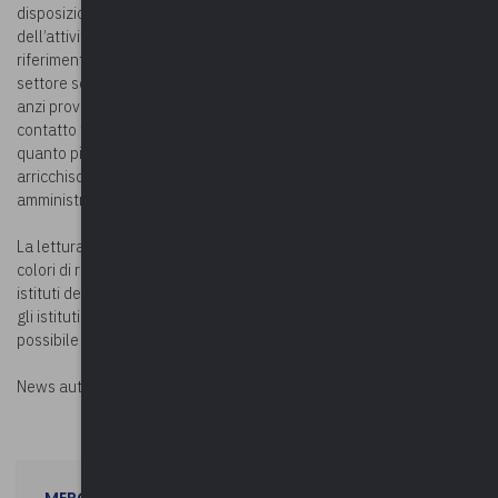
disposizione dei Comuni e degli Ambiti Territoriali nella quotidianità
dell’attività lavorativa. Il documento descrive gli istituti di
riferimento del Codice dei Contratti Pubblici e del Codice del Terzo
settore senza indicare possibili preferenze per l’uno o l’altro, ma
anzi prova a denotare – in modo originale – i possibili punti di
contatto fra i due Codici, in una prospettiva non di separatezza ,
quanto piuttosto di integrazione. In altre parole i due Codici,
arricchiscono la “cassetta degli attrezzi” di cui dispongono le
amministrazioni.
La lettura del Vademecum è inoltre agevolata dall’utilizzo di tre
colori di riferimento in relazione ai contenuti: blu in relazione agli
istituti del Codice dei contratti pubblici; verde per quanto riguarda
gli istituti del CTS e infine, l’arancione relativamente alle ipotesi di
possibile contatto fra i due codici.
News autorizzata da
Perksolution