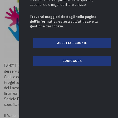
accettando o negando il loro utilizzo.
Troverai maggiori dettagli nella pagina
dell’informativa estesa sull'utilizzo e la
gestione dei cookie.
ACCETTA I COOKIE
CONFIGURA
L’ANCI ha reso disponibile on line il
Vademecum
“L’Affidamento
dei servizi sociali nel dialogo fra Codice dei Contratti Pubblici e
Codice del Terzo Settore” realizzato nell’ambito del progetto “Co-
Progetta – Un’amministrazione condivisa” promosso dal Ministero
del Lavoro e delle politiche sociali, Anci, Fondazioni Cittalia e Ifel, e
finanziato dal Pon Inclusione 2014-2020 con risorse del Fondo
Sociale Europeo (Azioni di sistema a sostegno dell’obiettivo
specifico 9.7 “Rafforzamento dell’economia sociale”).
Il Vademecum rappresenta uno strumento di lavoro utile a