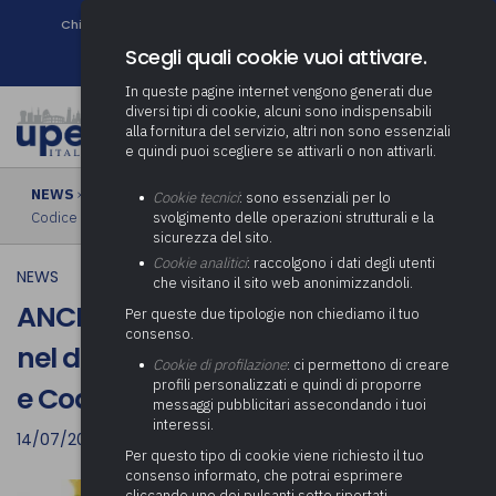
Chi siamo
Come associarsi
DURC e Tracciabilità
Contatti
search
Newsletter
Scegli quali cookie vuoi attivare.
In queste pagine internet vengono generati due
diversi tipi di cookie, alcuni sono indispensabili
alla fornitura del servizio, altri non sono essenziali
e quindi puoi scegliere se attivarli o non attivarli.
NEWS
› ANCI: Affidamento dei servizi sociali nel dialogo fra
Cookie tecnici
: sono essenziali per lo
Codice dei Contratti e Codice del Terzo Settore
svolgimento delle operazioni strutturali e la
sicurezza del sito.
Cookie analitici
: raccolgono i dati degli utenti
NEWS
che visitano il sito web anonimizzandoli.
ANCI: Affidamento dei servizi sociali
Per queste due tipologie non chiediamo il tuo
consenso.
nel dialogo fra Codice dei Contratti
Cookie di profilazione
: ci permettono di creare
profili personalizzati e quindi di proporre
e Codice del Terzo Settore
messaggi pubblicitari assecondando i tuoi
interessi.
14/07/2022
Per questo tipo di cookie viene richiesto il tuo
consenso informato, che potrai esprimere
cliccando uno dei pulsanti sotto riportati,