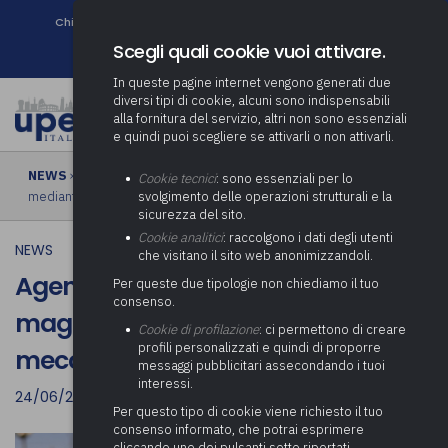
Chi siamo
Come associarsi
DURC e Tracciabilità
Contatti
search
Newsletter
Scegli quali cookie vuoi attivare.
In queste pagine internet vengono generati due
diversi tipi di cookie, alcuni sono indispensabili
alla fornitura del servizio, altri non sono essenziali
e quindi puoi scegliere se attivarli o non attivarli.
NEWS
› Agenzia delle Entrate, recupero maggiore IVA versata
Cookie tecnici
: sono essenziali per lo
mediante il meccanismo dello split payment
svolgimento delle operazioni strutturali e la
sicurezza del sito.
Cookie analitici
: raccolgono i dati degli utenti
NEWS
che visitano il sito web anonimizzandoli.
Agenzia delle Entrate, recupero
Per queste due tipologie non chiediamo il tuo
consenso.
maggiore IVA versata mediante il
Cookie di profilazione
: ci permettono di creare
profili personalizzati e quindi di proporre
meccanismo dello split payment
messaggi pubblicitari assecondando i tuoi
interessi.
24/06/2021
Per questo tipo di cookie viene richiesto il tuo
consenso informato, che potrai esprimere
cliccando uno dei pulsanti sotto riportati,