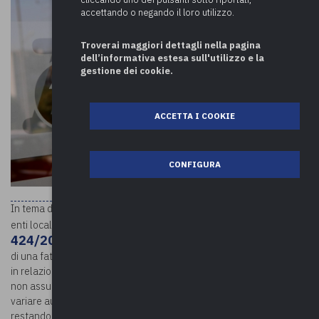
accettando o negando il loro utilizzo.
Troverai maggiori dettagli nella pagina
dell’informativa estesa sull'utilizzo e la
gestione dei cookie.
ACCETTA I COOKIE
CONFIGURA
In tema di recupero della maggiore IVA split versata da parte degli
Risposta n.
enti locali, l’Agenzia delle entrate, con la
424/2021
, ha evidenziato che l’Ente committente, destinatario
di una fattura emessa ai sensi dell’articolo 17-ter del decreto IVA,
in relazione alla quale opera, appunto, la scissione dei pagamenti,
non assumendo la qualifica di debitore d’imposta, non ha facoltà di
variare autonomamente l’imposta addebitatagli in rivalsa,
restando tale facoltà rimessa al cedente e/o prestatore nel