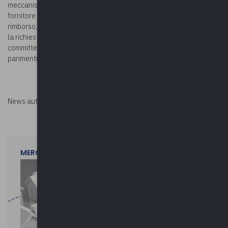
meccanismo dello split payment, l’Agenzia è dell’avviso che il
fornitore debba indicare nell’istanza come beneficiario del
rimborso, se spettante, l’Ente committente. In alternativa, laddove
la richiesta di rimborso sia presentata direttamente dall’Ente
committente, l’istanza andrà sottoscritta anche dal fornitore,
parimenti responsabile di un eventuale rimborso non spettante.
News autorizzata da
Perksolution
MERCOLEDì 29 LUGLIO 2026