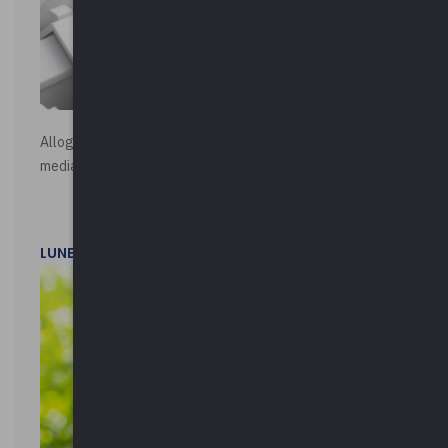
Alloggi di Edilizia Residenziale Pubblica - Vendita all'asta
mediante procedura asincrona telematica
LUNEDì 20 LUGLIO 2026