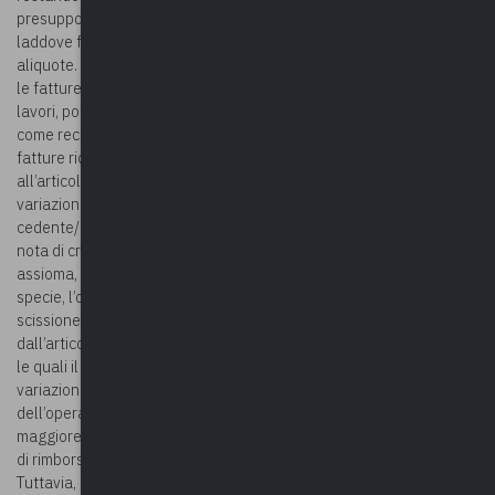
presupposto che sarebbe quest’ultimo a rispondere dell’errore
laddove fosse in seguito accertata una errata applicazione delle
aliquote. Nel caso di specie, l’Ente istante nel rappresenta che per
le fatture ricevute negli anni 2018-2019, per l’esecuzione di alcuni
lavori, poteva applicarsi l’IVA al 10% anziché al 22%, ha chiesto
come recuperare la maggiore imposta versata con riferimento alle
fatture ricevute per le quali non è più possibile fare ricorso
all’articolo 26 del DPR 633/1972 per l’emissione di note di
variazione. L’Agenzia osserva che spetta al solo
cedente/prestatore la facoltà di avvalersi dello strumento della
nota di credito per rettificare l’IVA erroneamente addebitata. Tale
assioma, peraltro, non è inciso dalla circostanza che, nel caso di
specie, l’operazione è regolata mediante il meccanismo della
scissione dei pagamenti (c.d. split payment), disciplinato
dall’articolo 17-ter del decreto IVA. Con riferimento alle fatture per
le quali il fornitore non ha più facoltà di emettere le note di
variazione, essendo ormai decorso un anno dall’effettuazione
dell’operazione il medesimo, laddove intenda recuperare la
maggiore imposta addebitata per rivalsa, può attivare la procedura
di rimborso di cui all’articolo 30-ter, comma 1, del decreto IVA.
Tuttavia, essendo stata la maggiore imposta versata mediante il