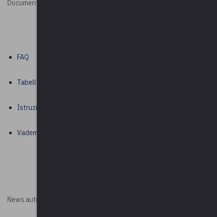
Documenti utili:
FAQ
Tabella dei costi ammissibili
Istruzioni per la compilazione della tabella dei costi ammissibili
Vademecum per la rendicontazione delle spese
News autorizzata da
Perksolution