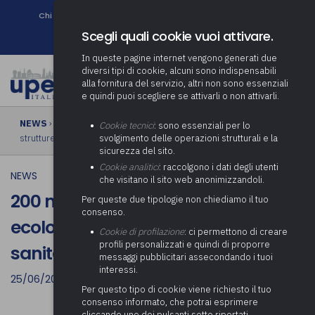
Chi siamo
Come associarsi
DURC e Tracciabilità
Contatti
search
Newsletter
Scegli quali cookie vuoi attivare.
In queste pagine internet vengono generati due
diversi tipi di cookie, alcuni sono indispensabili
alla fornitura del servizio, altri non sono essenziali
e quindi puoi scegliere se attivarli o non attivarli.
NEWS
› 200 milioni di euro per la transizione ecologica di scuole,
Cookie tecnici
: sono essenziali per lo
strutture sanitarie e impianti sportivi
svolgimento delle operazioni strutturali e la
sicurezza del sito.
Cookie analitici
: raccolgono i dati degli utenti
NEWS
che visitano il sito web anonimizzandoli.
200 milioni di euro per la transizione
Per queste due tipologie non chiediamo il tuo
consenso.
ecologica di scuole, strutture
Cookie di profilazione
: ci permettono di creare
profili personalizzati e quindi di proporre
sanitarie e impianti sportivi
messaggi pubblicitari assecondando i tuoi
interessi.
25/06/2021
Per questo tipo di cookie viene richiesto il tuo
consenso informato, che potrai esprimere
cliccando uno dei pulsanti sotto riportati,