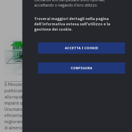
accettando o negando il loro utilizzo.
Troverai maggiori dettagli nella pagina
dell’informativa estesa sull'utilizzo e la
gestione dei cookie.
ACCETTA I COOKIE
CONFIGURA
Il Ministero della Transizione Ecologica rende noto che è stato
pubblicato il bando per l’accesso ai 200 milioni di euro destinati
alla riqualificazione energetica di scuole, strutture sanitarie e
impianti sportivi di proprietà pubblica.
Una manovra finalizzata alla realizzazione di interventi di
efficientamento energetico ed idrico che consentano un
miglioramento nel parametro di efficienza energetica dell’edificio
di almeno due classi energetiche. Il finanziamento massimo che si