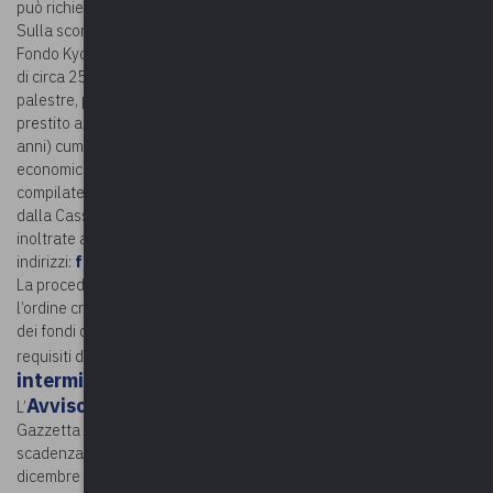
può richiedere per singolo edificio è di due milioni di euro.
Sulla scorta delle precedenti esperienze di finanziamento, il nuovo
Fondo Kyoto è destinato a finanziare la riqualificazione energetica
di circa 250 edifici, comprese Università, centri sociosanitari,
palestre, piscine e tutte le strutture di proprietà di Enti pubblici. Un
prestito a tasso agevolato (0,25% di interesse, durata massima 20
anni) cumulabile con il conto termico e con altre forme di aiuto
economico. Le domande di ammissione al bando devono essere
compilate attraverso il portale informatico messo a disposizione
dalla Cassa Depositi e Prestiti (soggetto gestore del Fondo) e
inoltrate a mezzo PEC ai seguenti
indirizzi:
fondokyoto@pec.minambiente.it
e
cdpspa@pec.cdp.it
La procedura di ammissione a finanziamento è effettuata secondo
l’ordine cronologico di ricezione delle istanze, fino ad esaurimento
dei fondi disponibili, pari a 200 milioni di euro. Le modalità e i
decreto
requisiti di partecipazione sono disciplinati dal
interministeriale
11 febbraio 2021, n. 65.
Avviso di apertura dei termini
L’
è pubblicato sulla
Gazzetta Ufficiale – Serie Generale del 22 giugno 2021. La
scadenza per la presentazione delle domande è fissata al 19
dicembre 2021