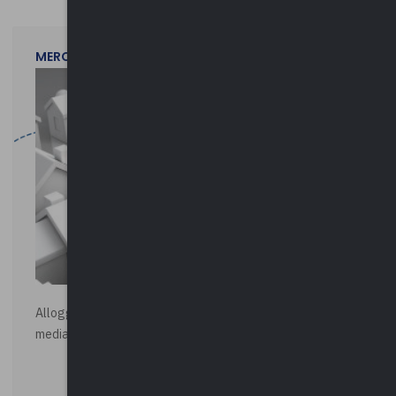
MERCOLEDì 29 LUGLIO 2026
Alloggi di Edilizia Residenziale Pubblica - Vendita all'asta
mediante procedura asincrona telematica